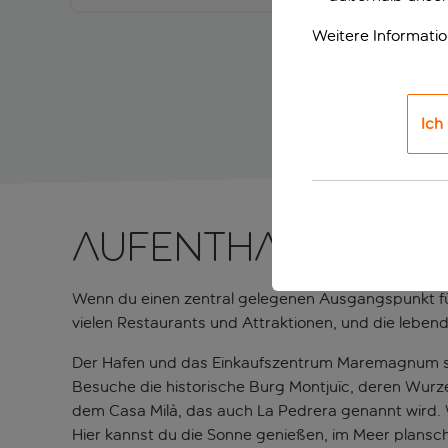
Weitere Informati
Ich
Aufenthalt im H
Wenn du einen zentral gelegenen Ausgangspunkt für 
vielen Restaurants und Attraktionen, und die leben
Der Hafen und das Einkaufszentrum Maremagnum si
Besuche die historische Burg Montjuïc, deren Wurz
dem Casa Milà, das auch La Pedrera genannt wird.
Hier kannst du die Sonne genießen, im Meer plansc