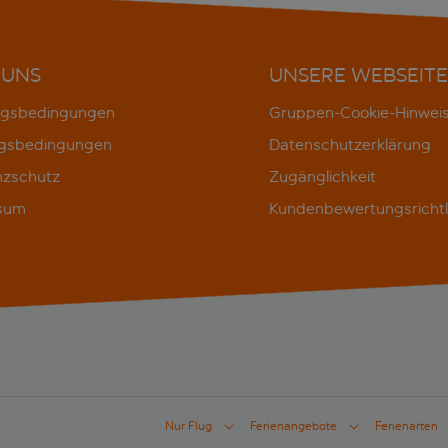
 UNS
UNSERE WEBSEITE
gsbedingungen
Gruppen-Cookie-Hinwei
gsbedingungen
Datenschutzerklärung
nzschutz
Zugänglichkeit
sum
Kundenbewertungsrichtl
Nur Flug
Ferienangebote
Ferienarten