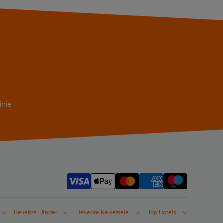
s
inie
Beliebte Länder
Beliebte Reiseziele
Top Hotels