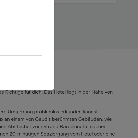
Richtige für dich. Das Hotel liegt in der Nähe von
.
here Umgebung problemlos erkunden kannst.
topp an einem von Gaudís berühmten Gebäuden, wie
einen Abstecher zum Strand Barceloneta machen.
einen 20-minütigen Spaziergang vom Hotel oder eine