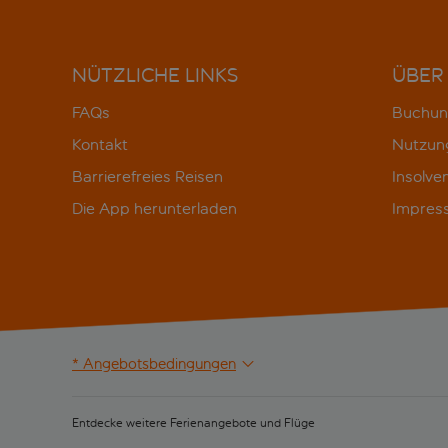
NÜTZLICHE LINKS
ÜBER
FAQs
Buchun
Kontakt
Nutzun
Barrierefreies Reisen
Insolve
Die App herunterladen
Impres
* Angebotsbedingungen
Entdecke weitere Ferienangebote und Flüge