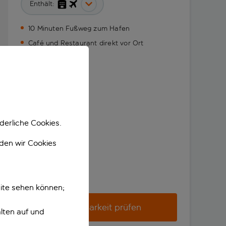
Enthält:
10 Minuten Fußweg zum Hafen
Café und Restaurant direkt vor Ort
derliche Cookies.
nden wir Cookies
ite sehen können;
Verfügbarkeit prüfen
lten auf und