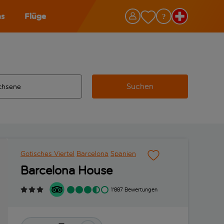
as
Flüge
Suchen
ervollständigte Ergebnisse verfügbar sind, verwende die Tabu
 Zielflughafen automatisch vervollständigte Ergebnisse verfü
m aus.
Gotisches Viertel
Barcelona
Spanien
Barcelona House
1'887 Bewertungen