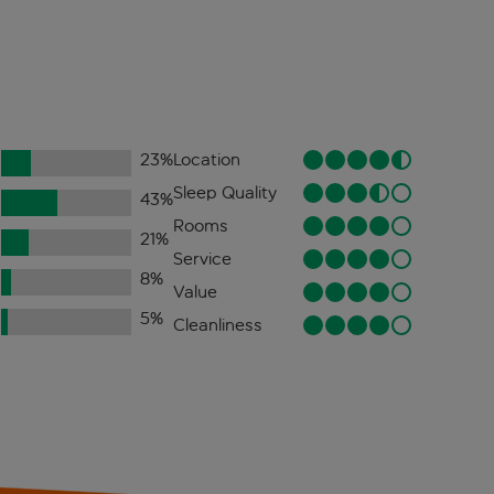
23
%
Location
Sleep Quality
43
%
Rooms
21
%
Service
8
%
Value
5
%
Cleanliness