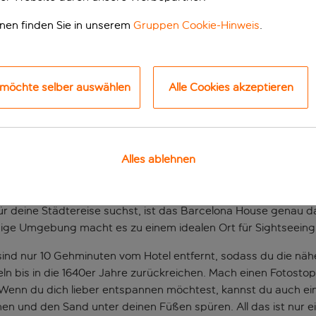
onen finden Sie in unserem
Gruppen Cookie-Hinweis
.
 möchte selber auswählen
Alle Cookies akzeptieren
Alles ablehnen
erzen von Barcelona
deine Städtereise suchst, ist das Barcelona House genau das 
dige Umgebung macht es zu einem idealen Ort für Sightseeing
nd nur 10 Gehminuten vom Hotel entfernt, sodass du die nä
eln bis in die 1640er Jahre zurückreichen. Mach einen Fotos
 Wenn du dich lieber entspannen möchtest, kannst du auch 
hen und den Sand unter deinen Füßen spüren. All das ist nur 