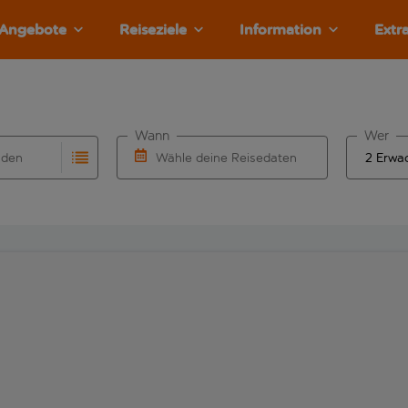
Angebote
Reiseziele
Information
Extr
Wann
Wer
nden
Wähle deine Reisedaten
llständigung. Wenn für den Herkunftsflughafen automatisch v
Eingabe für die automatische Vervollständigung. Wenn für den
W&auml;hle ein Ab- und R&uuml;ckflugdatu