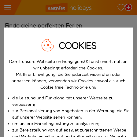
Finde deine perfekten Ferien
Ab
COOKIES
Wähle deine Flughäfen
Beginne mit der Eingabe für die automatische Vervollständigung. W
Nach
Damit unsere Webseite ordnungsgemäß funktioniert, nutzen
wir unbedingt erforderliche Cookies.
Reiseziele finden
Mit Ihrer Einwilligung, die Sie jederzeit widerrufen oder
Beginne mit der Eingabe für die automatische Vervollständigung. W
anpassen können, verwenden wir Cookies sowohl als auch
Wann
Cookie freie Technologie um:
Wähle deine Reisedaten
die Leistung und Funktionalität unserer Webseite zu
W&auml;hle ein Ab- und R&uuml;ckflugdatum aus.
Wer
verbessern;
zur Personalisierung von Angeboten in der Werbung, die Sie
auf unserer Website sehen können;
um unsere Marketingleistung zu analysieren;
zur Bereitstellung von auf easyJet zugeschnittenen Werbe-
Suchen
und Marketinginhalten auf und außerhalb unserer Website