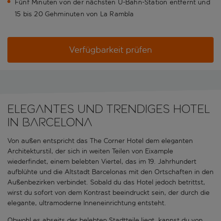
Fünf Minuten von der nächsten U-Bahn-Station entfernt und
15 bis 20 Gehminuten von La Rambla
Verfügbarkeit prüfen
Elegantes und trendiges Hotel
in Barcelona
Von außen entspricht das The Corner Hotel dem eleganten
Architekturstil, der sich in weiten Teilen von Eixample
wiederfindet, einem belebten Viertel, das im 19. Jahrhundert
aufblühte und die Altstadt Barcelonas mit den Ortschaften in den
Außenbezirken verbindet. Sobald du das Hotel jedoch betrittst,
wirst du sofort von dem Kontrast beeindruckt sein, der durch die
elegante, ultramoderne Inneneinrichtung entsteht.
Obwohl es abseits der belebten Stadtteile liegt, kannst du von