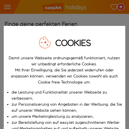
Finde deine perfekten Ferien
Ab
COOKIES
Wähle deine Flughäfen
Beginne mit der Eingabe für die automatische Vervollständigung. W
Nach
Damit unsere Webseite ordnungsgemäß funktioniert, nutzen
wir unbedingt erforderliche Cookies.
Reiseziele finden
Mit Ihrer Einwilligung, die Sie jederzeit widerrufen oder
Beginne mit der Eingabe für die automatische Vervollständigung. W
anpassen können, verwenden wir Cookies sowohl als auch
Wann
Cookie freie Technologie um:
Wähle deine Reisedaten
die Leistung und Funktionalität unserer Webseite zu
W&auml;hle ein Ab- und R&uuml;ckflugdatum aus.
Wer
verbessern;
zur Personalisierung von Angeboten in der Werbung, die Sie
auf unserer Website sehen können;
um unsere Marketingleistung zu analysieren;
Suchen
zur Bereitstellung von auf easyJet zugeschnittenen Werbe-
und Marketinginhalten auf und außerhalb unserer Website