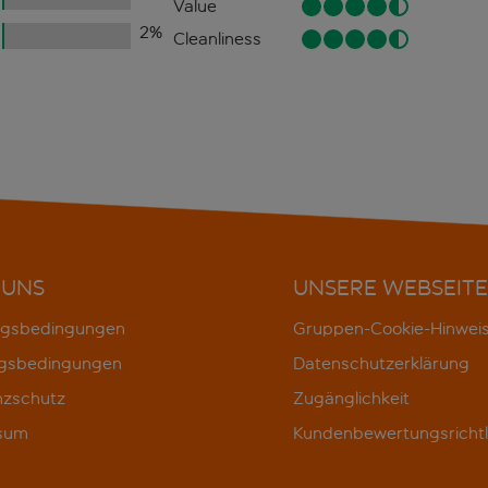
Value
2
%
Cleanliness
 UNS
UNSERE WEBSEITE
gsbedingungen
Gruppen-Cookie-Hinwei
gsbedingungen
Datenschutzerklärung
nzschutz
Zugänglichkeit
sum
Kundenbewertungsrichtl