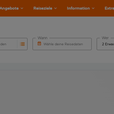
Angebote
Reiseziele
Information
Extr
Wann
Wer
nden
Wähle deine Reisedaten
llständigung. Wenn für den Herkunftsflughafen automatisch v
Eingabe für die automatische Vervollständigung. Wenn für den
W&auml;hle ein Ab- und R&uuml;ckflugdatu