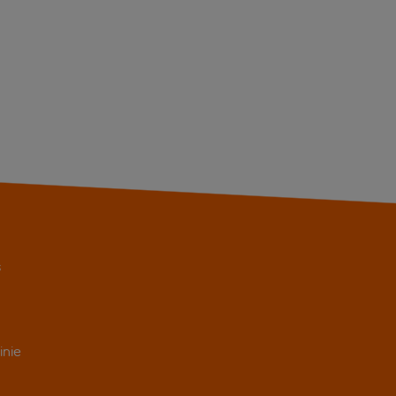
s
inie