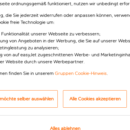
eite ordnungsgemäß funktioniert, nutzen wir unbedingt erfor
gung, die Sie jederzeit widerrufen oder anpassen können, verwe
okie freie Technologie um:
 Funktionalität unserer Webseite zu verbessern;
erung von Angeboten in der Werbung, die Sie auf unserer Webs
tingleistung zu analysieren;
ung von auf easyJet zugeschnittenen Werbe- und Marketinginha
er Website durch unsere Werbepartner.
m Stadtzentrum
onen finden Sie in unserem
Gruppen Cookie-Hinweis
.
il der Derby Hotels Collection und liegt mitten im Herzen des Vi
d Top-Sehenswürdigkeiten wie die Plaça Catalunya und die Sa
 möchte selber auswählen
Alle Cookies akzeptieren
 FC Barcelona, das Camp Nou, erreichst du bequem mit der Me
 in einem ehemaligen Krankenhaus aus dem 19. Jahrhundert und 
m 10. und 11. Jahrhundert. In den Zimmern und öffentlichen 
r und einer Maisonette-Suite, jeweils mit freiliegenden Maue
Alles ablehnen