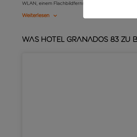
WLAN, einem Flachbildfernseher und einem eigen
Weiterlesen
Was Hotel Granados 83 zu b