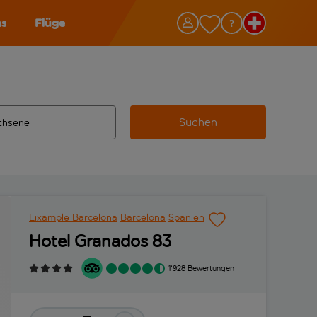
as
Flüge
Suchen
ervollständigte Ergebnisse verfügbar sind, verwende die Tabu
 Zielflughafen automatisch vervollständigte Ergebnisse verfü
m aus.
Eixample Barcelona
Barcelona
Spanien
Hotel Granados 83
1'928 Bewertungen