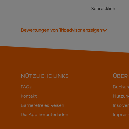
Schrecklich
Bewertungen von Tripadvisor anzeigen
NÜTZLICHE LINKS
ÜBER
FAQs
Buchun
Kontakt
Nutzun
Barrierefreies Reisen
Insolve
Die App herunterladen
Impres