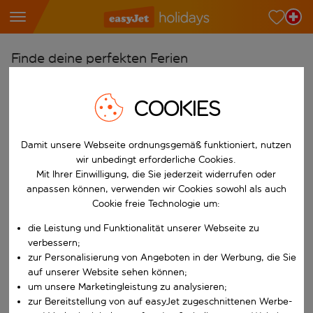
Finde deine perfekten Ferien
Ab
COOKIES
Wähle deine Flughäfen
Beginne mit der Eingabe für die automatische Vervollständigung. W
Nach
Damit unsere Webseite ordnungsgemäß funktioniert, nutzen
Reiseziele finden
wir unbedingt erforderliche Cookies.
Mit Ihrer Einwilligung, die Sie jederzeit widerrufen oder
Beginne mit der Eingabe für die automatische Vervollständigung. W
Wann
anpassen können, verwenden wir Cookies sowohl als auch
Wähle deine Reisedaten
Cookie freie Technologie um:
W&auml;hle ein Ab- und R&uuml;ckflugdatum aus.
die Leistung und Funktionalität unserer Webseite zu
Wer
verbessern;
zur Personalisierung von Angeboten in der Werbung, die Sie
auf unserer Website sehen können;
um unsere Marketingleistung zu analysieren;
Suchen
zur Bereitstellung von auf easyJet zugeschnittenen Werbe-