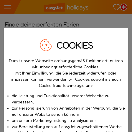
Finde deine perfekten Ferien
Ab
COOKIES
Wähle deine Flughäfen
Beginne mit der Eingabe für die automatische Vervollständigung. W
Nach
Damit unsere Webseite ordnungsgemäß funktioniert, nutzen
Reiseziele finden
wir unbedingt erforderliche Cookies.
Mit Ihrer Einwilligung, die Sie jederzeit widerrufen oder
Beginne mit der Eingabe für die automatische Vervollständigung. W
Wann
anpassen können, verwenden wir Cookies sowohl als auch
Cookie freie Technologie um:
Wähle deine Reisedaten
W&auml;hle ein Ab- und R&uuml;ckflugdatum aus.
die Leistung und Funktionalität unserer Webseite zu
Wer
verbessern;
zur Personalisierung von Angeboten in der Werbung, die Sie
auf unserer Website sehen können;
um unsere Marketingleistung zu analysieren;
Suchen
zur Bereitstellung von auf easyJet zugeschnittenen Werbe-