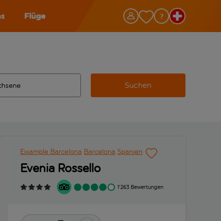
as
Flüge
Suchen
ervollständigte Ergebnisse verfügbar sind, verwende die Tabu
 Zielflughafen automatisch vervollständigte Ergebnisse verfü
m aus.
Eixample Barcelona
Barcelona
Spanien
Evenia Rossello
1'263 Bewertungen