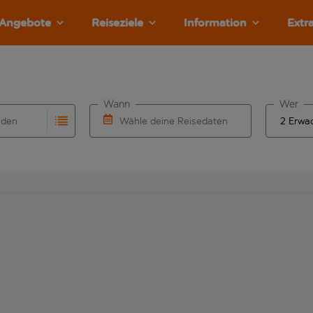
Angebote
Reiseziele
Information
Extr
Wann
Wer
nden
Wähle deine Reisedaten
llständigung. Wenn für den Herkunftsflughafen automatisch v
Eingabe für die automatische Vervollständigung. Wenn für den
W&auml;hle ein Ab- und R&uuml;ckflugdatu