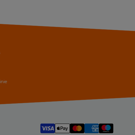
s
inie