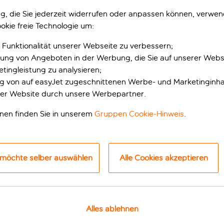
gung, die Sie jederzeit widerrufen oder anpassen können, verwe
okie freie Technologie um:
 Funktionalität unserer Webseite zu verbessern;
erung von Angeboten in der Werbung, die Sie auf unserer Webs
tingleistung zu analysieren;
ung von auf easyJet zugeschnittenen Werbe- und Marketinginha
er Website durch unsere Werbepartner.
onen finden Sie in unserem
Gruppen Cookie-Hinweis
.
REGENDE NEUE EIXAMP
 Rossello. Dank der zentralen Lage des Hotels sind viele der w
 möchte selber auswählen
Alle Cookies akzeptieren
on der Provença und fünf Minuten von der Metrostation Diagona
ichst du das berühmte Viertel Passeig de Gràcia, wo du eine
ixample gibt es eine Vielzahl von Nachtclubs, Bars und Dac
Alles ablehnen
ta fahren. Dort gibt es viele Strandbars und Clubs, die bis i