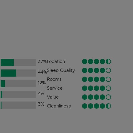
37
%
Location
Sleep Quality
44
%
Rooms
12
%
Service
4
%
Value
3
%
Cleanliness