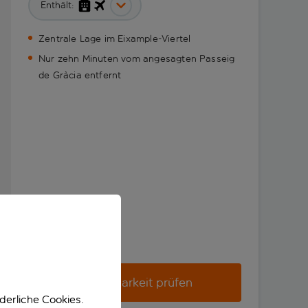
Enthält:
Zentrale Lage im Eixample-Viertel
Nur zehn Minuten vom angesagten Passeig
de Gràcia entfernt
Verfügbarkeit prüfen
derliche Cookies.