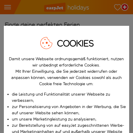
Finde deine perfekten Ferien
Ab
COOKIES
Wähle deine Flughäfen
Beginne mit der Eingabe für die automatische Vervollständigung. W
Nach
Damit unsere Webseite ordnungsgemäß funktioniert, nutzen
wir unbedingt erforderliche Cookies.
Reiseziele finden
Mit Ihrer Einwilligung, die Sie jederzeit widerrufen oder
Beginne mit der Eingabe für die automatische Vervollständigung. W
anpassen können, verwenden wir Cookies sowohl als auch
Wann
Cookie freie Technologie um:
Wähle deine Reisedaten
die Leistung und Funktionalität unserer Webseite zu
W&auml;hle ein Ab- und R&uuml;ckflugdatum aus.
Wer
verbessern;
zur Personalisierung von Angeboten in der Werbung, die Sie
auf unserer Website sehen können;
um unsere Marketingleistung zu analysieren;
zur Bereitstellung von auf easyJet zugeschnittenen Werbe-
Suchen
und Marketinginhalten auf und außerhalb unserer Website