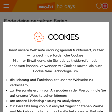
Finde deine perfekten Ferien
Ab
COOKIES
Wähle deine Flughäfen
Beginne mit der Eingabe für die automatische Vervollständigung. W
Nach
Damit unsere Webseite ordnungsgemäß funktioniert, nutzen
wir unbedingt erforderliche Cookies.
Reiseziele finden
Mit Ihrer Einwilligung, die Sie jederzeit widerrufen oder
Beginne mit der Eingabe für die automatische Vervollständigung. W
anpassen können, verwenden wir Cookies sowohl als auch
Wann
Cookie freie Technologie um:
Wähle deine Reisedaten
die Leistung und Funktionalität unserer Webseite zu
W&auml;hle ein Ab- und R&uuml;ckflugdatum aus.
Wer
verbessern;
zur Personalisierung von Angeboten in der Werbung, die Sie
auf unserer Website sehen können;
um unsere Marketingleistung zu analysieren;
zur Bereitstellung von auf easyJet zugeschnittenen Werbe-
Suchen
und Marketinginhalten auf und außerhalb unserer Website