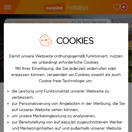
Reiseziel-Hub
Spanien
Barcelona
Arc de Triomf Barcelona
Ferien in Arc de Triomf
COOKIES
Barcelona
Damit unsere Webseite ordnungsgemäß funktioniert, nutzen
3
Nächte
p.P. ab
wir unbedingt erforderliche Cookies.
Mit Ihrer Einwilligung, die Sie jederzeit widerrufen oder
Ferien anzeigen
anpassen können, verwenden wir Cookies sowohl als auch
Es gelten die AGB
Cookie freie Technologie um:
die Leistung und Funktionalität unserer Webseite zu
Finde deine perfekten Ferien
verbessern;
zur Personalisierung von Angeboten in der Werbung, die Sie
Ab
auf unserer Website sehen können;
um unsere Marketingleistung zu analysieren;
zur Bereitstellung von auf easyJet zugeschnittenen Werbe-
Beginne mit der Eingabe für die automatische Vervollständigung. W
Nach
und Marketinginhalten auf und außerhalb unserer Website