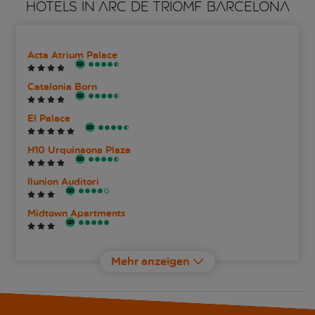
HOTELS IN ARC DE TRIOMF BARCELONA
Acta Atrium Palace
Catalonia Born
El Palace
H10 Urquinaona Plaza
Ilunion Auditori
Midtown Apartments
Negresco Princess
Mehr anzeigen
NH Collection Barcelona Podium
REC Barcelona Adults Only