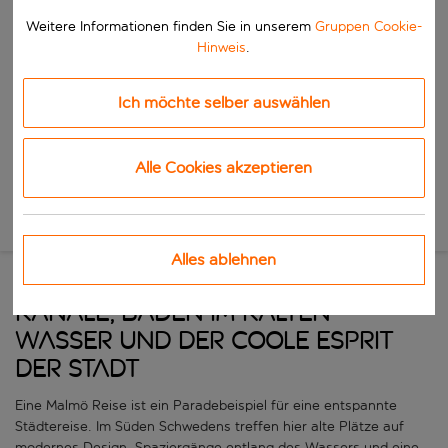
Beginne mit der Eingabe für die automatische Vervollständigung. W
Wann
Weitere Informationen finden Sie in unserem
Gruppen Cookie-
Wähle deine Reisedaten
Hinweis
.
W&auml;hle ein Ab- und R&uuml;ckflugdatum aus.
Wer
Ich möchte selber auswählen
Alle Cookies akzeptieren
Suchen
Neue Suche
Alles ablehnen
Kanäle, Baden im kalten
Wasser und der coole Esprit
der Stadt
Eine Malmö Reise ist ein Paradebeispiel für eine entspannte
Städtereise. Im Süden Schwedens treffen hier alte Plätze auf
modernes Design, Spaziergänge entlang des Wassers und eine