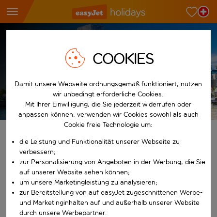
Reiseziel-Hub
Schweden
Malmo
Malmö
Malmö Städtereise
COOKIES
Damit unsere Webseite ordnungsgemäß funktioniert, nutzen
wir unbedingt erforderliche Cookies.
Es gelten die AGB
Mit Ihrer Einwilligung, die Sie jederzeit widerrufen oder
anpassen können, verwenden wir Cookies sowohl als auch
Cookie freie Technologie um:
Finde deine perfekten Ferien
die Leistung und Funktionalität unserer Webseite zu
verbessern;
Ab
zur Personalisierung von Angeboten in der Werbung, die Sie
auf unserer Website sehen können;
um unsere Marketingleistung zu analysieren;
Beginne mit der Eingabe für die automatische Vervollständigung. W
zur Bereitstellung von auf easyJet zugeschnittenen Werbe-
Nach
und Marketinginhalten auf und außerhalb unserer Website
durch unsere Werbepartner.