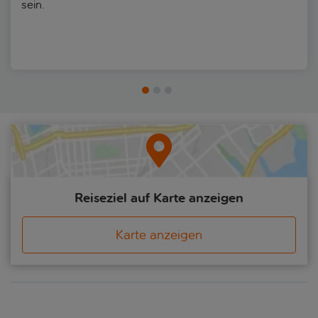
sein.
ausgedehnte Mittagessen und Sehenswürdigkeiten, die nicht
ganz so abgedroschen sind Du kommst für die coolen Skandi-
Vibes, bleibst für den entspannten Lebensrhythmus und planst
deine Rückkehr, bevor du die (sinnbildliche) Brücke nach Hause
überwunden hast.
Reiseziel auf Karte anzeigen
Karte anzeigen