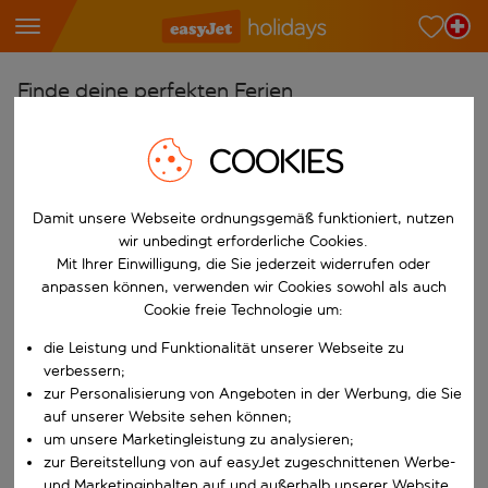
Finde deine perfekten Ferien
Ab
COOKIES
Wähle deine Flughäfen
Beginne mit der Eingabe für die automatische Vervollständigung. W
Nach
Damit unsere Webseite ordnungsgemäß funktioniert, nutzen
wir unbedingt erforderliche Cookies.
Reiseziele finden
Mit Ihrer Einwilligung, die Sie jederzeit widerrufen oder
Beginne mit der Eingabe für die automatische Vervollständigung. W
anpassen können, verwenden wir Cookies sowohl als auch
Wann
Cookie freie Technologie um:
Wähle deine Reisedaten
die Leistung und Funktionalität unserer Webseite zu
W&auml;hle ein Ab- und R&uuml;ckflugdatum aus.
Wer
verbessern;
zur Personalisierung von Angeboten in der Werbung, die Sie
auf unserer Website sehen können;
um unsere Marketingleistung zu analysieren;
zur Bereitstellung von auf easyJet zugeschnittenen Werbe-
Suchen
und Marketinginhalten auf und außerhalb unserer Website