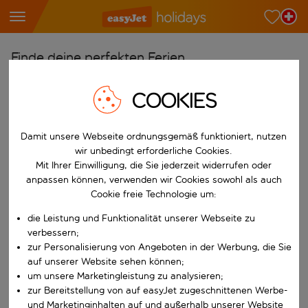
Finde deine perfekten Ferien
Ab
COOKIES
Wähle deine Flughäfen
Beginne mit der Eingabe für die automatische Vervollständigung. W
Nach
Damit unsere Webseite ordnungsgemäß funktioniert, nutzen
wir unbedingt erforderliche Cookies.
Reiseziele finden
Mit Ihrer Einwilligung, die Sie jederzeit widerrufen oder
Beginne mit der Eingabe für die automatische Vervollständigung. W
anpassen können, verwenden wir Cookies sowohl als auch
Wann
Cookie freie Technologie um:
Wähle deine Reisedaten
die Leistung und Funktionalität unserer Webseite zu
W&auml;hle ein Ab- und R&uuml;ckflugdatum aus.
Wer
verbessern;
zur Personalisierung von Angeboten in der Werbung, die Sie
auf unserer Website sehen können;
um unsere Marketingleistung zu analysieren;
zur Bereitstellung von auf easyJet zugeschnittenen Werbe-
Suchen
und Marketinginhalten auf und außerhalb unserer Website