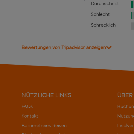
Durchschnitt
Schlecht
Schrecklich
Bewertungen von Tripadvisor anzeigen
NÜTZLICHE LINKS
ÜBER
FAQs
Buchun
Kontakt
Nutzun
Barrierefreies Reisen
Insolve