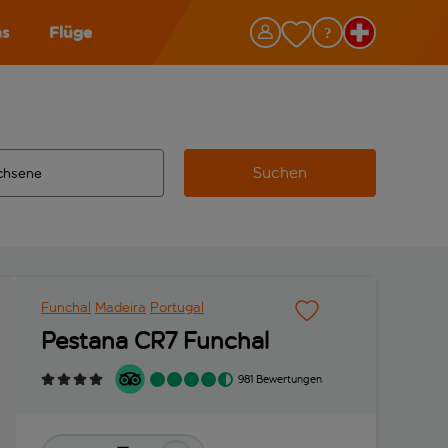
as
Flüge
Suchen
ervollständigte Ergebnisse verfügbar sind, verwende die Tabu
 Zielflughafen automatisch vervollständigte Ergebnisse verfü
m aus.
Funchal
Madeira
Portugal
Pestana CR7 Funchal
981 Bewertungen