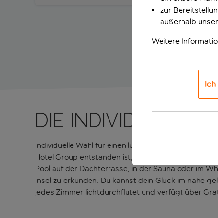
zur Bereitstell
außerhalb unser
Weitere Informati
Ich
Die individuelle 
Individuelle Wahl für einen luxuriösen Lebensstil D
Hotel Group entstanden ist, bietet modernes Design
Pool auf der Dachterrasse, in der Sauna oder im Whi
Insel zu erkunden. Du kannst dein Glück im nahe ge
jedes Zimmer lichtdurchflutet und verfügt über Gr