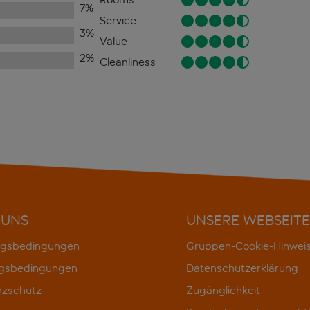
7
%
Service
3
%
Value
2
%
Cleanliness
 UNS
UNSERE WEBSEITE
gsbedingungen
Gruppen-Cookie-Hinwei
gsbedingungen
Datenschutzerklärung
nzschutz
Zugänglichkeit