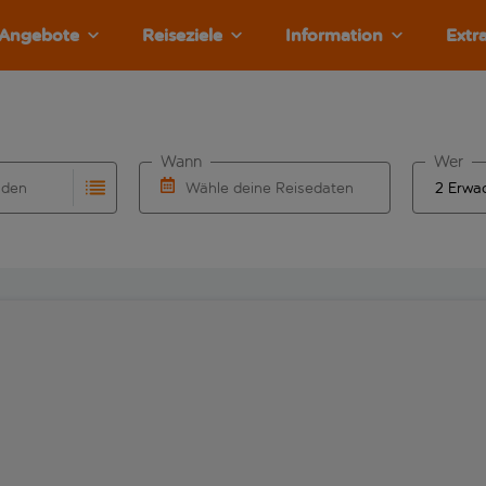
Angebote
Reiseziele
Information
Extr
Wann
Wer
nden
Wähle deine Reisedaten
llständigung. Wenn für den Herkunftsflughafen automatisch v
Eingabe für die automatische Vervollständigung. Wenn für den
W&auml;hle ein Ab- und R&uuml;ckflugdatu