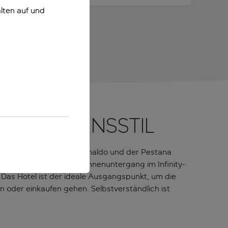
lten auf und
ösen Lebensstil
beit zwischen Cristiano Ronaldo und der Pestana
lichen Blick auf den Sonnenuntergang im Infinity-
. Das Hotel ist der ideale Ausgangspunkt, um die
 oder einkaufen gehen. Selbstverständlich ist