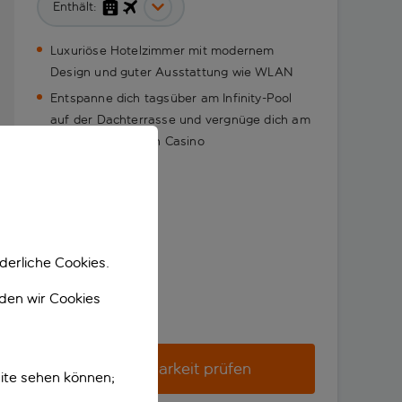
Enthält:
Luxuriöse Hotelzimmer mit modernem
Design und guter Ausstattung wie WLAN
Entspanne dich tagsüber am Infinity-Pool
auf der Dachterrasse und vergnüge dich am
Abend im örtlichen Casino
derliche Cookies.
nden wir Cookies
Verfügbarkeit prüfen
ite sehen können;