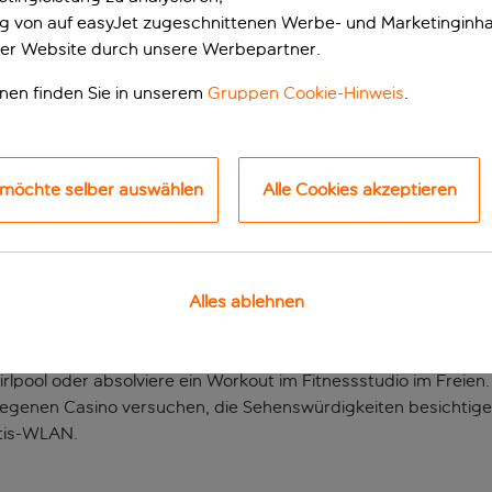
ung von auf easyJet zugeschnittenen Werbe- und Marketinginha
er Website durch unsere Werbepartner.
onen finden Sie in unserem
Gruppen Cookie-Hinweis
.
 möchte selber auswählen
Alle Cookies akzeptieren
Wahl für einen luxuri
Alles ablehnen
ieses einzigartige Hotel in Funchal, das aus einer Zusammenar
 und Luxus in der Nähe des Yachthafens. Genieße den unglaub
rlpool oder absolviere ein Workout im Fitnessstudio im Freien
legenen Casino versuchen, die Sehenswürdigkeiten besichtigen
atis-WLAN.