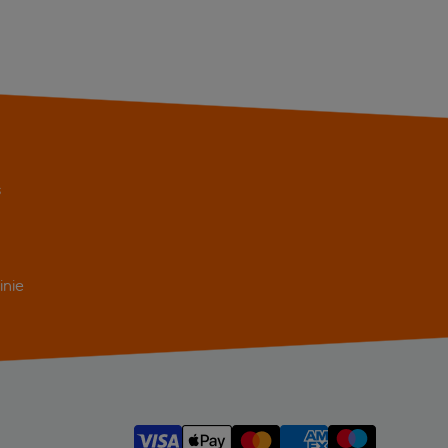
s
inie