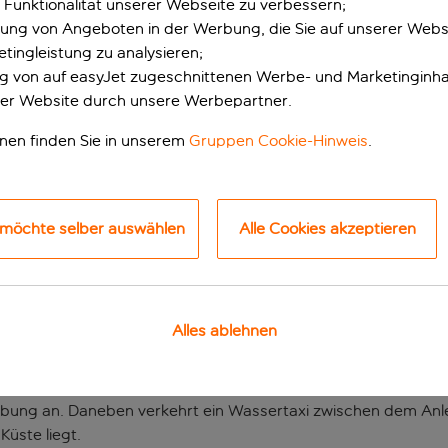
 Funktionalität unserer Webseite zu verbessern;
erung von Angeboten in der Werbung, die Sie auf unserer Webs
tingleistung zu analysieren;
ung von auf easyJet zugeschnittenen Werbe- und Marketinginha
er Website durch unsere Werbepartner.
onen finden Sie in unserem
Gruppen Cookie-Hinweis
.
 möchte selber auswählen
Alle Cookies akzeptieren
für die ganze Famili
 ehemaligen Siedlung von Thunfischfängern, wo die Fischer u
ger wurden in ein bezauberndes Öko-Hotel umgewandelt, von w
Alles ablehnen
en von Faro Airport entfernt.
gen Sandflächen der Praia dos Tesos entfernt. Wenn du lieber
mgebung an. Daneben verkehrt ein Wassertaxi zwischen dem An
Küste liegt.