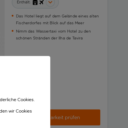
Enthält:
Das Hotel liegt auf dem Gelände eines alten
Fischerdorfes mit Blick auf das Meer
Nimm das Wassertaxi vom Hotel zu den
schönen Stränden der Ilha de Tavira
derliche Cookies.
nden wir Cookies
Verfügbarkeit prüfen