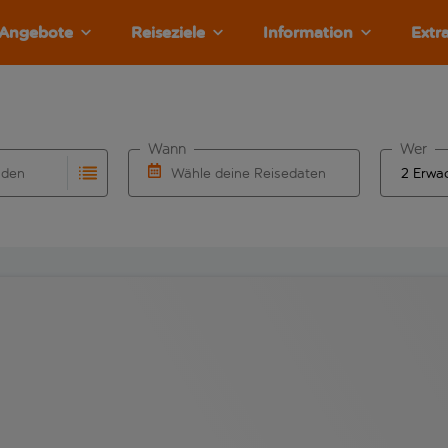
Angebote
Reiseziele
Information
Extr
Wann
Wer
nden
Wähle deine Reisedaten
llständigung. Wenn für den Herkunftsflughafen automatisch v
Eingabe für die automatische Vervollständigung. Wenn für den
W&auml;hle ein Ab- und R&uuml;ckflugdatu