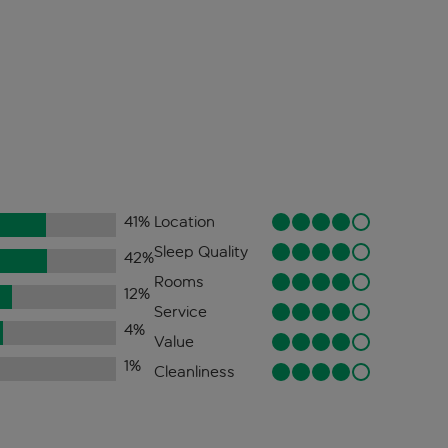
41
%
Location
Sleep Quality
42
%
Rooms
12
%
Service
4
%
Value
1
%
Cleanliness