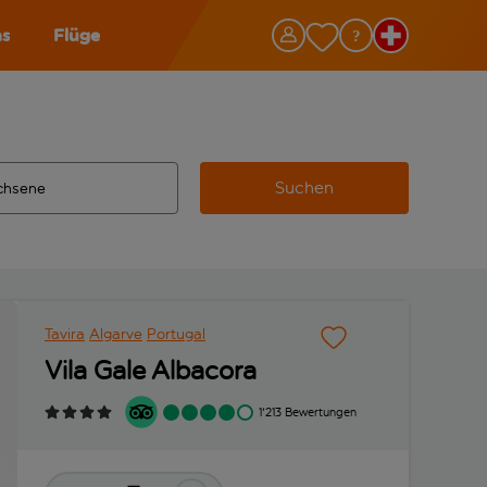
as
Flüge
Suchen
ervollständigte Ergebnisse verfügbar sind, verwende die Tabu
 Zielflughafen automatisch vervollständigte Ergebnisse verfü
m aus.
Tavira
Algarve
Portugal
Vila Gale Albacora
1'213 Bewertungen