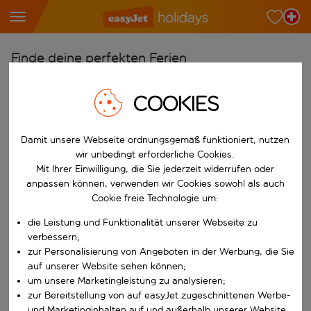
Finde deine perfekten Ferien
Ab
COOKIES
Wähle deine Flughäfen
Beginne mit der Eingabe für die automatische Vervollständigung. W
Nach
Damit unsere Webseite ordnungsgemäß funktioniert, nutzen
wir unbedingt erforderliche Cookies.
Reiseziele finden
Mit Ihrer Einwilligung, die Sie jederzeit widerrufen oder
Beginne mit der Eingabe für die automatische Vervollständigung. W
anpassen können, verwenden wir Cookies sowohl als auch
Wann
Cookie freie Technologie um:
Wähle deine Reisedaten
die Leistung und Funktionalität unserer Webseite zu
W&auml;hle ein Ab- und R&uuml;ckflugdatum aus.
Wer
verbessern;
zur Personalisierung von Angeboten in der Werbung, die Sie
auf unserer Website sehen können;
um unsere Marketingleistung zu analysieren;
Suchen
zur Bereitstellung von auf easyJet zugeschnittenen Werbe-
und Marketinginhalten auf und außerhalb unserer Website