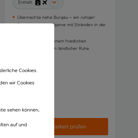
Enthält:
Übernachte nahe Burgau – ein ruhiger
Standort an der Algarve mit Stränden in der
Nähe
Entspann dich in einem friedlichen
Gästehaus inmitten ländlicher Ruhe
derliche Cookies.
nden wir Cookies
ite sehen können;
lten auf und
Verfügbarkeit prüfen