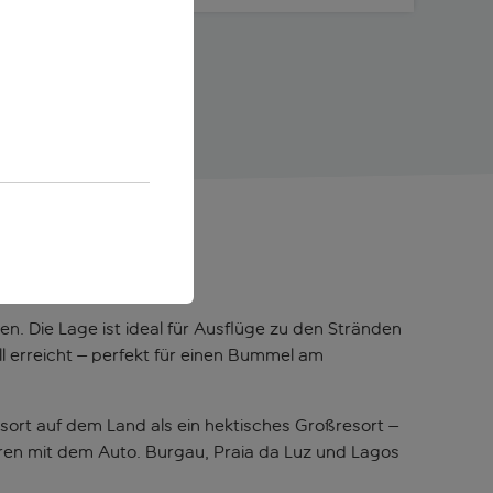
lgarve
n. Die Lage ist ideal für Ausflüge zu den Stränden
 erreicht – perfekt für einen Bummel am
gsort auf dem Land als ein hektisches Großresort –
ren mit dem Auto. Burgau, Praia da Luz und Lagos