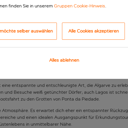
onen finden Sie in unserem
Gruppen Cookie-Hinweis
.
 möchte selber auswählen
Alle Cookies akzeptieren
Alles ablehnen
ückzugsort an der A
ine entspannte und entschleunigte Art, die Algarve zu erlebe
n und Besuche weiß getünchter Dörfer; auch Lagos ist schnell
Bootsfahrt zu den Grotten von Ponta da Piedade.
che Atmosphäre. Es erwartet dich eher ein entspannter Rückzu
bereiche und einen idealen Ausgangspunkt für Erkundungstou
Küstenlebens in unmittelbarer Nähe.