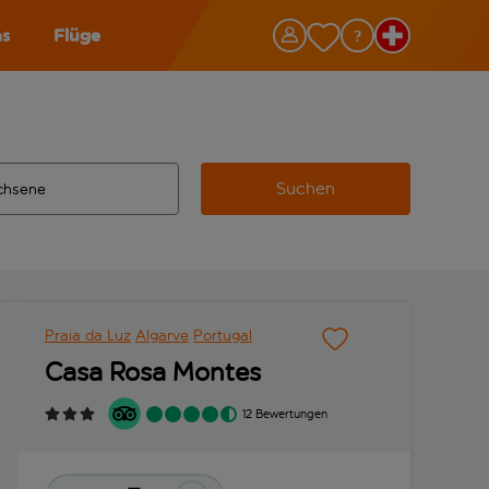
as
Flüge
Suchen
ervollständigte Ergebnisse verfügbar sind, verwende die Tabu
 Zielflughafen automatisch vervollständigte Ergebnisse verfü
m aus.
Praia da Luz
Algarve
Portugal
Casa Rosa Montes
12 Bewertungen