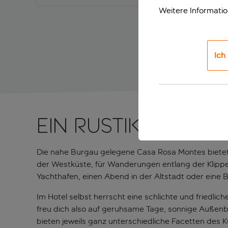
Weitere Informati
Ich
Ein rustikaler R
Die nahe Burgau gelegene Casa Rosa Montes bietet e
der Westküste, für Wanderungen entlang der Klippe
Yachthafen, einen Abend in der Altstadt oder eine 
Im Hotel selbst herrscht eine schlichte und friedli
freu dich also auf geruhsame Tage, sonnige Außen
bieten jeweils ganz unterschiedliche Facetten des 