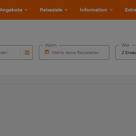
Angebote
Reiseziele
Information
Extr
Wann
Wer
nden
Wähle deine Reisedaten
llständigung. Wenn für den Herkunftsflughafen automatisch v
Eingabe für die automatische Vervollständigung. Wenn für den
W&auml;hle ein Ab- und R&uuml;ckflugdatu