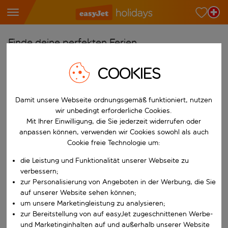
Finde deine perfekten Ferien
Ab
COOKIES
Wähle deine Flughäfen
Beginne mit der Eingabe für die automatische Vervollständigung. W
Damit unsere Webseite ordnungsgemäß funktioniert, nutzen
Nach
wir unbedingt erforderliche Cookies.
Reiseziele finden
Mit Ihrer Einwilligung, die Sie jederzeit widerrufen oder
Beginne mit der Eingabe für die automatische Vervollständigung. W
anpassen können, verwenden wir Cookies sowohl als auch
Wann
Cookie freie Technologie um:
Wähle deine Reisedaten
die Leistung und Funktionalität unserer Webseite zu
W&auml;hle ein Ab- und R&uuml;ckflugdatum aus.
Wer
verbessern;
zur Personalisierung von Angeboten in der Werbung, die Sie
auf unserer Website sehen können;
um unsere Marketingleistung zu analysieren;
zur Bereitstellung von auf easyJet zugeschnittenen Werbe-
Suchen
und Marketinginhalten auf und außerhalb unserer Website