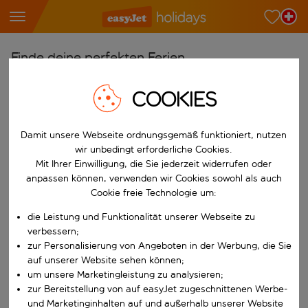
Finde deine perfekten Ferien
Ab
COOKIES
Wähle deine Flughäfen
Beginne mit der Eingabe für die automatische Vervollständigung. W
Damit unsere Webseite ordnungsgemäß funktioniert, nutzen
Nach
wir unbedingt erforderliche Cookies.
Reiseziele finden
Mit Ihrer Einwilligung, die Sie jederzeit widerrufen oder
Beginne mit der Eingabe für die automatische Vervollständigung. W
anpassen können, verwenden wir Cookies sowohl als auch
Wann
Cookie freie Technologie um:
Wähle deine Reisedaten
die Leistung und Funktionalität unserer Webseite zu
W&auml;hle ein Ab- und R&uuml;ckflugdatum aus.
Wer
verbessern;
zur Personalisierung von Angeboten in der Werbung, die Sie
auf unserer Website sehen können;
um unsere Marketingleistung zu analysieren;
zur Bereitstellung von auf easyJet zugeschnittenen Werbe-
Suchen
und Marketinginhalten auf und außerhalb unserer Website