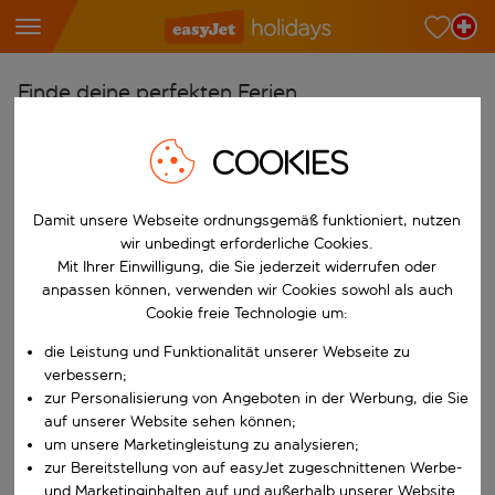
Finde deine perfekten Ferien
Ab
COOKIES
Wähle deine Flughäfen
Beginne mit der Eingabe für die automatische Vervollständigung. W
Nach
Damit unsere Webseite ordnungsgemäß funktioniert, nutzen
wir unbedingt erforderliche Cookies.
Reiseziele finden
Mit Ihrer Einwilligung, die Sie jederzeit widerrufen oder
Beginne mit der Eingabe für die automatische Vervollständigung. W
anpassen können, verwenden wir Cookies sowohl als auch
Wann
Cookie freie Technologie um:
Wähle deine Reisedaten
die Leistung und Funktionalität unserer Webseite zu
W&auml;hle ein Ab- und R&uuml;ckflugdatum aus.
Wer
verbessern;
zur Personalisierung von Angeboten in der Werbung, die Sie
auf unserer Website sehen können;
um unsere Marketingleistung zu analysieren;
zur Bereitstellung von auf easyJet zugeschnittenen Werbe-
Suchen
und Marketinginhalten auf und außerhalb unserer Website