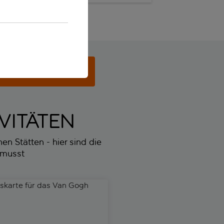
Ferien anzeigen
VITÄTEN
n Stätten - hier sind die
 musst
sterdam
skarte für das Van Gogh Museum
XtraCold Amsterdam Icebar-