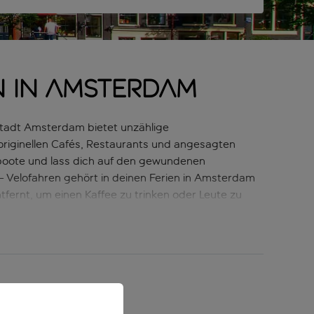
n in Amsterdam
stadt Amsterdam bietet unzählige
 originellen Cafés, Restaurants und angesagten
lboote und lass dich auf den gewundenen
– Velofahren gehört in deinen Ferien in Amsterdam
tfernt, um einen Kaffee zu trinken oder Leute zu
 Museum und im Grachtenhaus erfährst du alles
erfügbar