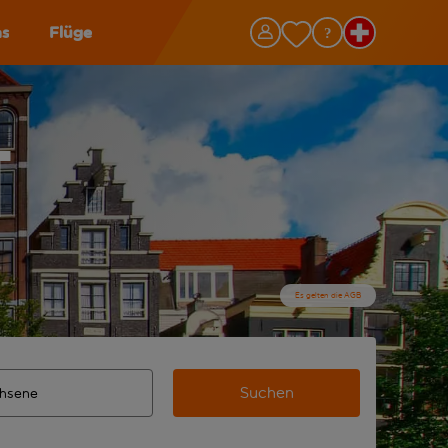
as
Flüge
t
Es gelten die AGB
Suchen
 vervollständigte Ergebnisse verfügbar sind, verwende die Ta
n Zielflughafen automatisch vervollständigte Ergebnisse verf
m aus.