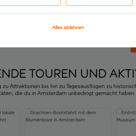
Alles ablehnen
iesse
3 Nächte
in Amsterdam ab
p.P. 
NDE TOUREN UND AKTI
u Attraktionen bis hin zu Tagesausflügen zu historische
itäten, die du in Amsterdam unbedingt gemacht haben
ale Einblicke bei einer Grachtenfahrt
Grachten-Bootsfahrt mit dem Blumenboot in Am
Eintritt