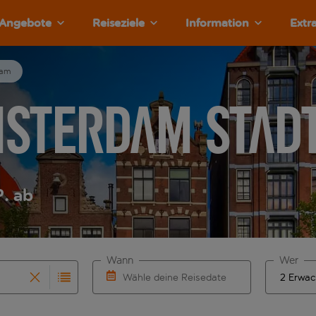
Angebote
Reiseziele
Information
Extr
dam
msterdam Stad
P. ab
Wann
Wer
Wähle deine Reisedaten
vollständigung. Wenn für den Herkunftsflughafen automatisch
 Eingabe für die automatische Vervollständigung. Wenn für de
W&auml;hle ein Ab- und R&uuml;ckflugdatu