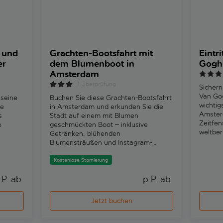
 und
Grachten-Bootsfahrt mit
Eintri
er
dem Blumenboot in
Gogh
Amsterdam
1 Überprüfung
Sichern
Van Go
seine
Buchen Sie diese Grachten-Bootsfahrt
wichtig
re
in Amsterdam und erkunden Sie die
Amsterd
s
Stadt auf einem mit Blumen
Zeitfen
e
geschmückten Boot – inklusive
weltbe
Getränken, blühenden
Gogh.
Blumensträußen und Instagram-
tauglichen Ausblicken auf die Stadt.
Kostenlose Stornierung
.P. ab 
p.P. ab 
Jetzt buchen