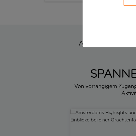
Amsterdam - gen
SPANNE
Von vorrangigem Zugang z
Aktiv
Amsterdams Highlights und lok