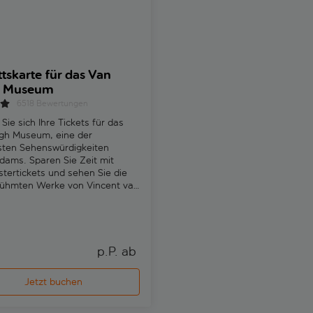
ttskarte für das Van
XtraCold Amsterdam Ic
 Museum
Ticket
6518 Bewertungen
74 Bewertungen
 Sie sich Ihre Tickets für das
Buchen Sie Ihr Ticket für die X
gh Museum, eine der
Icebar in Amsterdam und erleb
sten Sehenswürdigkeiten
die Temperatur von -10 °C und
ams. Sparen Sie Zeit mit
aufregende 4D Ice Xperience.
stertickets und sehen Sie die
rühmten Werke von Vincent van
Kostenlose Stornierung
p.P. ab 
p
Jetzt buchen
Jetzt buchen