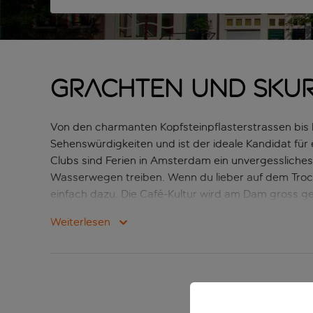
Grachten und skurr
Von den charmanten Kopfsteinpflasterstrassen bis 
Sehenswürdigkeiten und ist der ideale Kandidat für
Clubs sind Ferien in Amsterdam ein unvergessliche
Wasserwegen treiben. Wenn du lieber auf dem Trock
einfach dazu. Die Café-Kultur wird am Dam gross ges
beobachten. Wenn du in Amsterdam Sehenswürdigkei
Weiterlesen
über die hiesigen Gemeinschaften.
Funktio