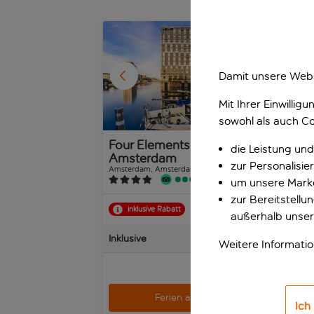
1
/
30
Damit unsere Webs
Mit Ihrer Einwilli
sowohl als auch Co
Four Elements Hotel
Hot
die Leistung und
Amsterdam
Amst
zur Personalisi
Amsterdam, Amsterdam, Niederlande
219 Bewertungen
um unsere Marke
zur Bereitstell
inklusive Rabatt
Jet
außerhalb unser
Inklusive
Inkl
Weitere Informati
p.P. ab
Ferien anzeigen
Ich