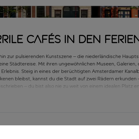
ile Cafés in den Ferie
hin zur pulsierenden Kunstszene – die niederländische Haupt
 eine Städtereise. Mit ihren ungewöhnlichen Museen, Galerien,
s Erlebnis. Steig in eines der berüchtigten Amsterdamer Kana
enen bleibst, kannst du die Stadt auf zwei Rädern erkunden 
chrieben – du bist also nie zu weit von einem idealen Platz en
ten suchst, wirst du hier ebenfalls fündig. Im Amsterdamer
n vorübergehend nicht v