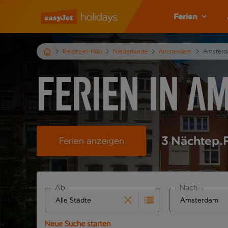
Ferien
Reiseziel-Hub
Niederlande
Amsterdam
Amster
Ferien in A
3
Nächte
p.
Ferien anzeigen
Ab
Nach
Beginne mit der Eingabe für die automatische Ver
Beginne mit der
Neue Suche starten