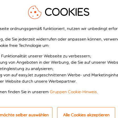
COOKIES
1
/
10
eite ordnungsgemäß funktioniert, nutzen wir unbedingt erfor
gung, die Sie jederzeit widerrufen oder anpassen können, verwe
okie freie Technologie um:
el Van De Vijsel
Inntel Hotels Amsterdam
 Funktionalität unserer Webseite zu verbessern;
Zaandam
erdam, Amsterdam, Niederlande
erung von Angeboten in der Werbung, die Sie auf unserer Webs
Amsterdam, Amsterdam, Niederlande
596 Bewertungen
2’328 Bewert
tingleistung zu analysieren;
ung von auf easyJet zugeschnittenen Werbe- und Marketinginha
zt buchen mit Anzahlung p.P.
inklusive Rabatt
er Website durch unsere Werbepartner.
usive
Inklusive
onen finden Sie in unserem
Gruppen Cookie-Hinweis
.
p.P. ab
p.
Ferien anzeigen
Ferien anzeigen
 möchte selber auswählen
Alle Cookies akzeptieren