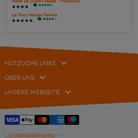
Hotel Le Diwan Rabat – MGallery
La Tour Hassan Palace
NÜTZLICHE LINKS
ÜBER UNS
UNSERE WEBSEITE
* Angebotsbedingungen