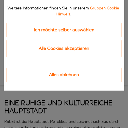
Beginne mit der Eingabe für die automatische Vervollständigung. W
Nach
Weitere Informationen finden Sie in unserem
Gruppen Cookie-
Reiseziele finden
Hinweis
.
Beginne mit der Eingabe für die automatische Vervollständigung. W
Wann
Ich möchte selber auswählen
Wähle deine Reisedaten
W&auml;hle ein Ab- und R&uuml;ckflugdatum aus.
Wer
Alle Cookies akzeptieren
Suchen
Alles ablehnen
EINE RUHIGE UND KULTURREICHE
HAUPTSTADT
Rabat ist die Hauptstadt Marokkos und zeichnet sich aus durch
ein reiches kulturelles Erbe und eine ruhige Atmosphäre, was es