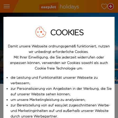
Reiseziel-Hub
Marokko
Rabat
Ferien in Rabat
COOKIES
Leider ist dieses region derzeit nicht verfügbar
Damit unsere Webseite ordnungsgemäß funktioniert, nutzen
Reisen in Marokko anzeigen
wir unbedingt erforderliche Cookies.
Mit Ihrer Einwilligung, die Sie jederzeit widerrufen oder
anpassen können, verwenden wir Cookies sowohl als auch
Cookie freie Technologie um:
Es gelten die AGB
die Leistung und Funktionalität unserer Webseite zu
verbessern;
zur Personalisierung von Angeboten in der Werbung, die Sie
Finde deine perfekten Ferien
auf unserer Website sehen können;
um unsere Marketingleistung zu analysieren;
zur Bereitstellung von auf easyJet zugeschnittenen Werbe-
Ab
und Marketinginhalten auf und außerhalb unserer Website
Wähle deine Flughäfen
durch unsere Werbepartner.