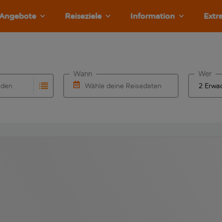
Angebote
Reiseziele
Information
Extr
Wann
Wer
nden
Wähle deine Reisedaten
llständigung. Wenn für den Herkunftsflughafen automatisch v
Eingabe für die automatische Vervollständigung. Wenn für den
W&auml;hle ein Ab- und R&uuml;ckflugdatu