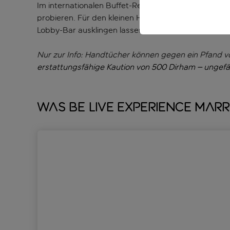
Im internationalen Buffet-Restaurant des Hotels i
probieren. Für den kleinen Hunger zwischendurch s
Lobby-Bar ausklingen lassen, bevor du dich in ein 
Nur zur Info: Handtücher können gegen ein Pfand 
erstattungsfähige Kaution von 500 Dirham
– ungef
Was Be Live Experience Marr