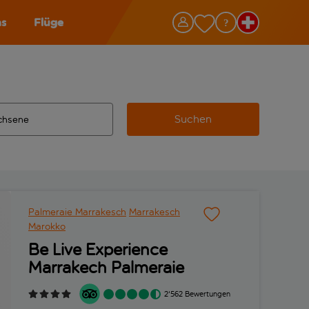
as
Flüge
Suchen
ervollständigte Ergebnisse verfügbar sind, verwende die Tabu
 Zielflughafen automatisch vervollständigte Ergebnisse verfü
m aus.
Palmeraie Marrakesch
Marrakesch
Marokko
Be Live Experience
Marrakech Palmeraie
2'562 Bewertungen