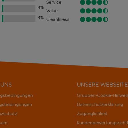
Service
4
%
Value
4
%
Cleanliness
 UNS
UNSERE WEBSEITE
gsbedingungen
Gruppen-Cookie-Hinwei
gsbedingungen
Datenschutzerklärung
nzschutz
Zugänglichkeit
sum
Kundenbewertungsrichtl