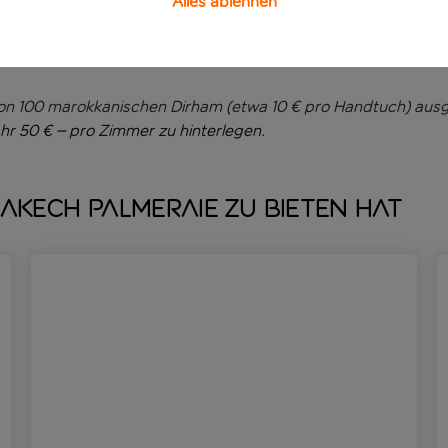
Alles ablehnen
st für jeden Geschmack etwas dabei, und im À-la-carte-Resta
teht außerdem der Snack-Grill am Pool zur Verfügung. Den Ab
bequemes Bett zurückziehst – hört sich gut an, oder?
von 100 marokkanischen Dirham (etwa 10 € pro Handtuch) ausg
ähr
50 €
–
pro Zimmer zu hinterlegen.
akech Palmeraie zu bieten hat