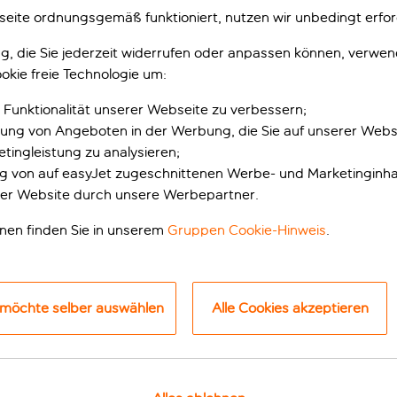
eite ordnungsgemäß funktioniert, nutzen wir unbedingt erfor
gung, die Sie jederzeit widerrufen oder anpassen können, verwe
okie freie Technologie um:
 Funktionalität unserer Webseite zu verbessern;
erung von Angeboten in der Werbung, die Sie auf unserer Webs
tingleistung zu analysieren;
ung von auf easyJet zugeschnittenen Werbe- und Marketinginha
er Website durch unsere Werbepartner.
b in Marrakesch
onen finden Sie in unserem
Gruppen Cookie-Hinweis
.
menoase, ein Hain aus Palmen, kilometerweit in alle Richtunge
 möchte selber auswählen
Alle Cookies akzeptieren
Hotel eine ideale Unterkunft. Die Kleinen werden sich stunden
ng absolvierst oder dich einfach am Pool entspannst. Wenn du
e circa 6 km hin und zurück bringt.