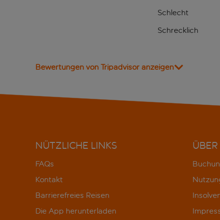
Schlecht
Schrecklich
Bewertungen von Tripadvisor anzeigen
NÜTZLICHE LINKS
ÜBER
FAQs
Buchun
Kontakt
Nutzun
Barrierefreies Reisen
Insolve
Die App herunterladen
Impres