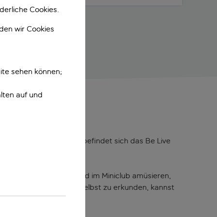
derliche Cookies.
nden wir Cookies
ite sehen können;
lten auf und
n. Inmitten der Palmen befindet sich das Be Live
lang im Planschbecken und im Miniclub amüsieren,
 Lust hast, Marrakesch selbst zu erkunden, kannst