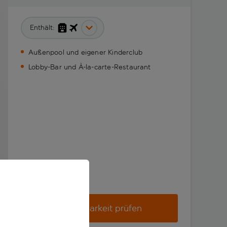
Enthält:
Außenpool und eigener Kinderclub
Lobby-Bar und À-la-carte-Restaurant
Verfügbarkeit prüfen