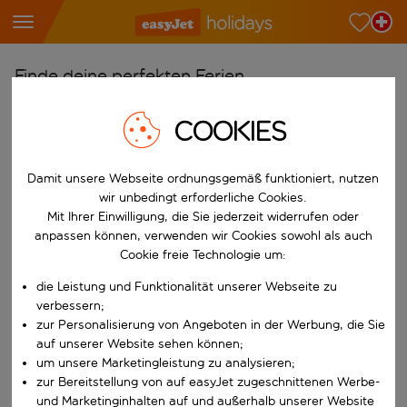
Finde deine perfekten Ferien
Ab
COOKIES
Wähle deine Flughäfen
Beginne mit der Eingabe für die automatische Vervollständigung. W
Damit unsere Webseite ordnungsgemäß funktioniert, nutzen
Nach
wir unbedingt erforderliche Cookies.
Reiseziele finden
Mit Ihrer Einwilligung, die Sie jederzeit widerrufen oder
Beginne mit der Eingabe für die automatische Vervollständigung. W
anpassen können, verwenden wir Cookies sowohl als auch
Wann
Cookie freie Technologie um:
Wähle deine Reisedaten
die Leistung und Funktionalität unserer Webseite zu
W&auml;hle ein Ab- und R&uuml;ckflugdatum aus.
Wer
verbessern;
zur Personalisierung von Angeboten in der Werbung, die Sie
auf unserer Website sehen können;
um unsere Marketingleistung zu analysieren;
zur Bereitstellung von auf easyJet zugeschnittenen Werbe-
Suchen
und Marketinginhalten auf und außerhalb unserer Website