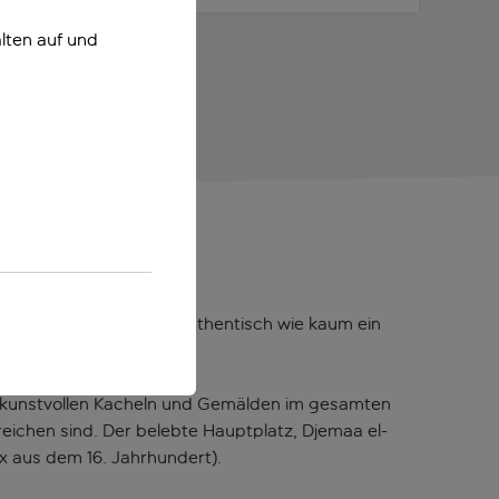
lten auf und
kter
ad so bezaubernd und authentisch wie kaum ein
n kunstvollen Kacheln und Gemälden im gesamten
reichen sind. Der belebte Hauptplatz, Djemaa el-
ex aus dem 16. Jahrhundert).