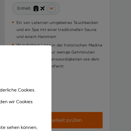
Enthält:
Ein von Laternen umgebenes Tauchbecken
und ein Spa mit einer traditionellen Sauna
und einem Hammam
Wunderbare Lage in der historischen Medina
von Marrakesch, nur wenige Gehminuten
von wichtigen Sehenswürdigkeiten wie dem
Djemaa el-Fnaa entfernt
derliche Cookies.
nden wir Cookies
Verfügbarkeit prüfen
ite sehen können;