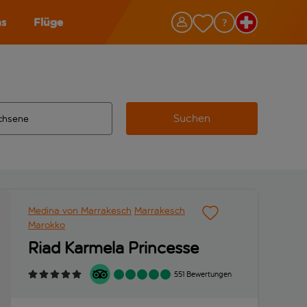
as
Flüge
Suchen
ervollständigte Ergebnisse verfügbar sind, verwende die Tabu
 Zielflughafen automatisch vervollständigte Ergebnisse verfü
m aus.
Medina von Marrakesch
Marrakesch
Marokko
Riad Karmela Princesse
551 Bewertungen