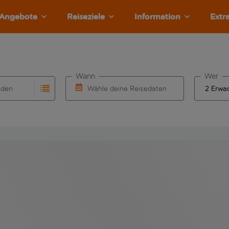
Angebote
Reiseziele
Information
Extr
Wann
Wer
nden
Wähle deine Reisedaten
llständigung. Wenn für den Herkunftsflughafen automatisch v
Eingabe für die automatische Vervollständigung. Wenn für den
W&auml;hle ein Ab- und R&uuml;ckflugdatu