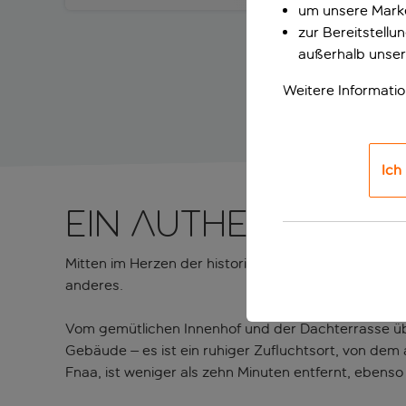
um unsere Marke
zur Bereitstell
außerhalb unser
Weitere Informati
Ich
Ein authentisches
Mitten im Herzen der historischen Medina von Marr
anderes.
Vom gemütlichen Innenhof und der Dachterrasse üb
Gebäude – es ist ein ruhiger Zufluchtsort, von dem 
Fnaa, ist weniger als zehn Minuten entfernt, ebenso