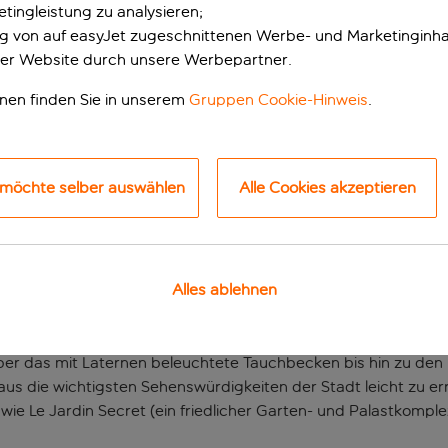
tingleistung zu analysieren;
ung von auf easyJet zugeschnittenen Werbe- und Marketinginha
er Website durch unsere Werbepartner.
onen finden Sie in unserem
Gruppen Cookie-Hinweis
.
 möchte selber auswählen
Alle Cookies akzeptieren
 Riad mit viel Chara
Alles ablehnen
akesch, die zum UNESCO-Weltkulturerbe gehört, ist dieses Ri
er das mit Laternen beleuchtete Tauchbecken bis hin zu de
aus die wichtigsten Sehenswürdigkeiten der Stadt leicht zu er
 wie Le Jardin Secret (ein friedlicher Garten- und Palastkompl