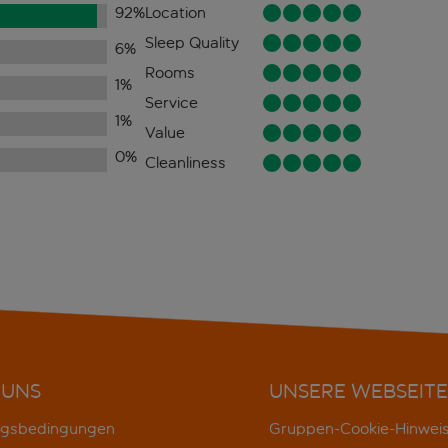
92
%
Location
Sleep Quality
6
%
Rooms
1
%
Service
1
%
Value
0
%
Cleanliness
 UNS
UNSERE WEBSEITE
gsbedingungen
Gruppen-Cookie-Hinwei