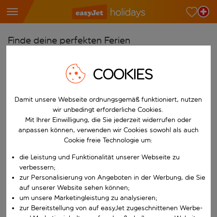
Finde deine perfekten Ferien
Ab
COOKIES
Wähle deine Flughäfen
Beginne mit der Eingabe für die automatische Vervollständigung. W
Nach
Damit unsere Webseite ordnungsgemäß funktioniert, nutzen
Reiseziele finden
wir unbedingt erforderliche Cookies.
Mit Ihrer Einwilligung, die Sie jederzeit widerrufen oder
Beginne mit der Eingabe für die automatische Vervollständigung. W
Wann
anpassen können, verwenden wir Cookies sowohl als auch
Cookie freie Technologie um:
Wähle deine Reisedaten
die Leistung und Funktionalität unserer Webseite zu
W&auml;hle ein Ab- und R&uuml;ckflugdatum aus.
Wer
verbessern;
zur Personalisierung von Angeboten in der Werbung, die Sie
auf unserer Website sehen können;
um unsere Marketingleistung zu analysieren;
Suchen
zur Bereitstellung von auf easyJet zugeschnittenen Werbe-