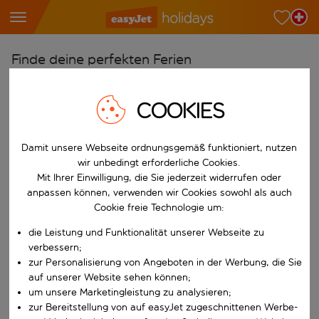
Finde deine perfekten Ferien
Ab
COOKIES
Wähle deine Flughäfen
Beginne mit der Eingabe für die automatische Vervollständigung. W
Nach
Damit unsere Webseite ordnungsgemäß funktioniert, nutzen
Reiseziele finden
wir unbedingt erforderliche Cookies.
Mit Ihrer Einwilligung, die Sie jederzeit widerrufen oder
Beginne mit der Eingabe für die automatische Vervollständigung. W
Wann
anpassen können, verwenden wir Cookies sowohl als auch
Wähle deine Reisedaten
Cookie freie Technologie um:
W&auml;hle ein Ab- und R&uuml;ckflugdatum aus.
die Leistung und Funktionalität unserer Webseite zu
Wer
verbessern;
zur Personalisierung von Angeboten in der Werbung, die Sie
auf unserer Website sehen können;
um unsere Marketingleistung zu analysieren;
Suchen
zur Bereitstellung von auf easyJet zugeschnittenen Werbe-