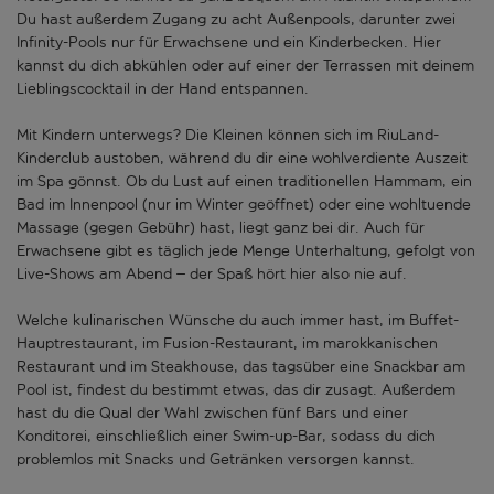
Du hast außerdem Zugang zu acht Außenpools, darunter zwei
Infinity-Pools nur für Erwachsene und ein Kinderbecken. Hier
kannst du dich abkühlen oder auf einer der Terrassen mit deinem
Lieblingscocktail in der Hand entspannen.
Mit Kindern unterwegs? Die Kleinen können sich im RiuLand-
Kinderclub austoben, während du dir eine wohlverdiente Auszeit
im Spa gönnst. Ob du Lust auf einen traditionellen Hammam, ein
Bad im Innenpool (nur im Winter geöffnet) oder eine wohltuende
Massage (gegen Gebühr) hast, liegt ganz bei dir. Auch für
Erwachsene gibt es täglich jede Menge Unterhaltung, gefolgt von
Live-Shows am Abend – der Spaß hört hier also nie auf.
Welche kulinarischen Wünsche du auch immer hast, im Buffet-
Hauptrestaurant, im Fusion-Restaurant, im marokkanischen
Restaurant und im Steakhouse, das tagsüber eine Snackbar am
Pool ist, findest du bestimmt etwas, das dir zusagt. Außerdem
hast du die Qual der Wahl zwischen fünf Bars und einer
Konditorei, einschließlich einer Swim-up-Bar, sodass du dich
problemlos mit Snacks und Getränken versorgen kannst.