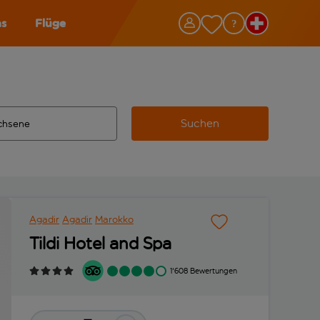
as
Flüge
Suchen
ervollständigte Ergebnisse verfügbar sind, verwende die Tabu
 Zielflughafen automatisch vervollständigte Ergebnisse verfü
m aus.
Agadir
Agadir
Marokko
Tildi Hotel and Spa
1'608 Bewertungen