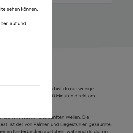
ite sehen können;
lten auf und
alt im Tildi Hotel & Spa bist du nur wenige
bist du in weniger als 10 Minuten direkt am
it flachem Wasser und sanften Wellen. Die
est, ist der von Palmen und Liegestühlen gesäumte
 eigenen Kinderbecken austoben, während du dich in