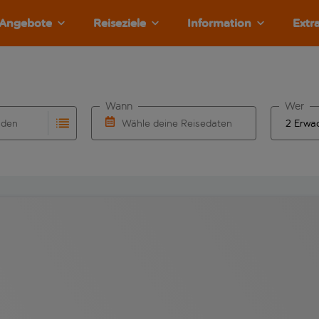
Angebote
Reiseziele
Information
Extr
Wann
Wer
nden
Wähle deine Reisedaten
llständigung. Wenn für den Herkunftsflughafen automatisch v
Eingabe für die automatische Vervollständigung. Wenn für den
W&auml;hle ein Ab- und R&uuml;ckflugdatu