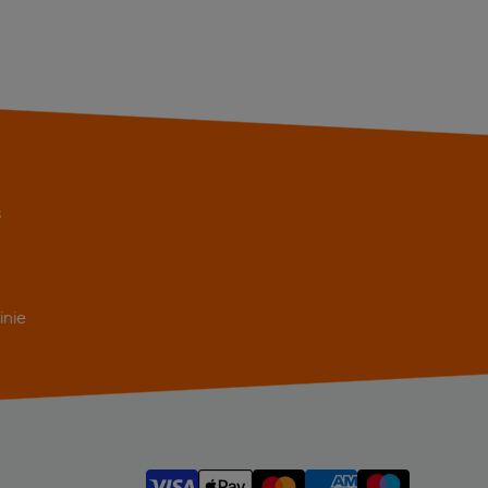
s
inie