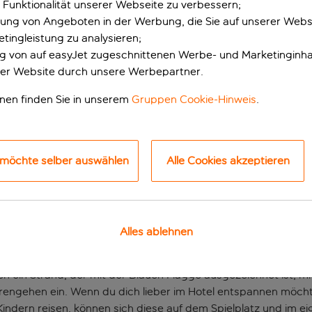
 Funktionalität unserer Webseite zu verbessern;
erung von Angeboten in der Werbung, die Sie auf unserer Webs
tingleistung zu analysieren;
ung von auf easyJet zugeschnittenen Werbe- und Marketinginha
er Website durch unsere Werbepartner.
onen finden Sie in unserem
Gruppen Cookie-Hinweis
.
 möchte selber auswählen
Alle Cookies akzeptieren
nthalt in Agadir
os dreht sich alles um Sonne und Meer – und bei einem Aufenth
h über die gesamte Länge der Stadt erstreckt. Vom Hotel aus 
Alles ablehnen
ch ein Strand, der mit der Blauen Flagge ausgezeichnet ist, m
engehen ein. Wenn du dich lieber im Hotel entspannen möcht
n Kindern reisen, können sich diese auf dem Spielplatz und im