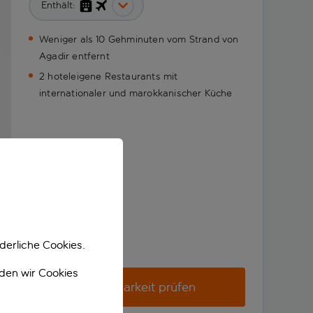
Enthält:
Weniger als 10 Gehminuten vom Strand von
Agadir entfernt
2 hoteleigene Restaurants mit
internationaler und marokkanischer Küche
derliche Cookies.
nden wir Cookies
Verfügbarkeit prüfen