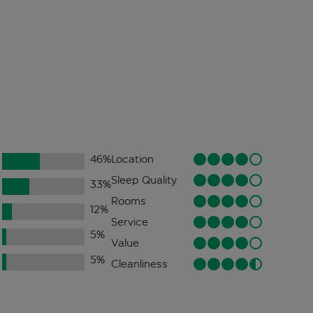
46
%
Location
Sleep Quality
33
%
Rooms
12
%
Service
5
%
Value
5
%
Cleanliness