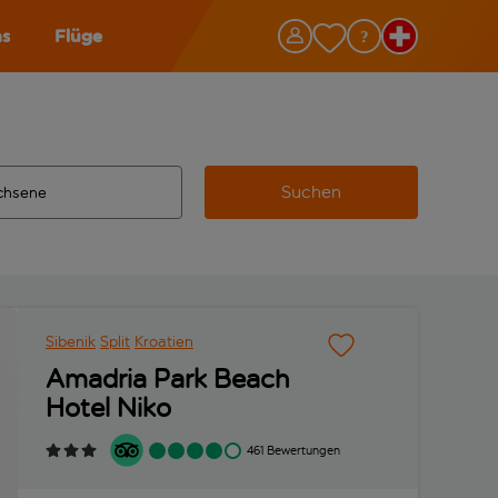
as
Flüge
Suchen
ervollständigte Ergebnisse verfügbar sind, verwende die Tabu
 Zielflughafen automatisch vervollständigte Ergebnisse verfü
m aus.
Sibenik
Split
Kroatien
Amadria Park Beach
Hotel Niko
461 Bewertungen