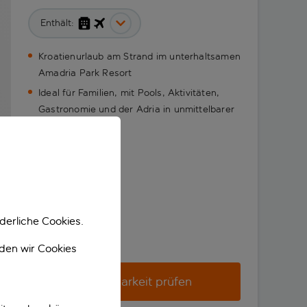
Enthält:
Kroatienurlaub am Strand im unterhaltsamen
Amadria Park Resort
Ideal für Familien, mit Pools, Aktivitäten,
Gastronomie und der Adria in unmittelbarer
Nähe
derliche Cookies.
nden wir Cookies
Verfügbarkeit prüfen