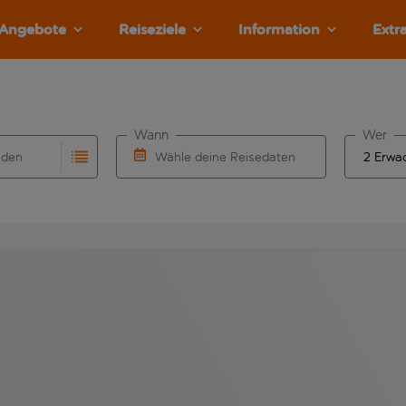
Angebote
Reiseziele
Information
Extr
Wann
Wer
nden
Wähle deine Reisedaten
llständigung. Wenn für den Herkunftsflughafen automatisch v
Eingabe für die automatische Vervollständigung. Wenn für den
W&auml;hle ein Ab- und R&uuml;ckflugdatu