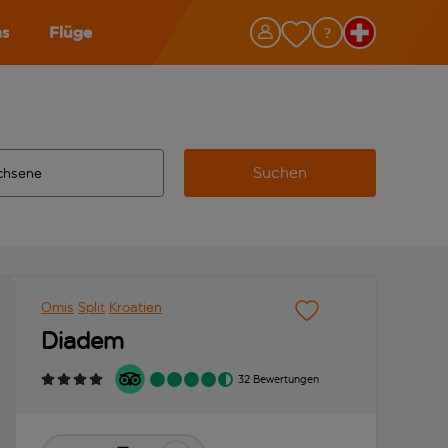
as
Flüge
Suchen
ervollständigte Ergebnisse verfügbar sind, verwende die Tabu
 Zielflughafen automatisch vervollständigte Ergebnisse verfü
m aus.
Omis
Split
Kroatien
Diadem
32 Bewertungen