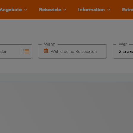
Angebote
Reiseziele
Information
Extr
Wann
Wer
nden
Wähle deine Reisedaten
llständigung. Wenn für den Herkunftsflughafen automatisch v
Eingabe für die automatische Vervollständigung. Wenn für den
W&auml;hle ein Ab- und R&uuml;ckflugdatu