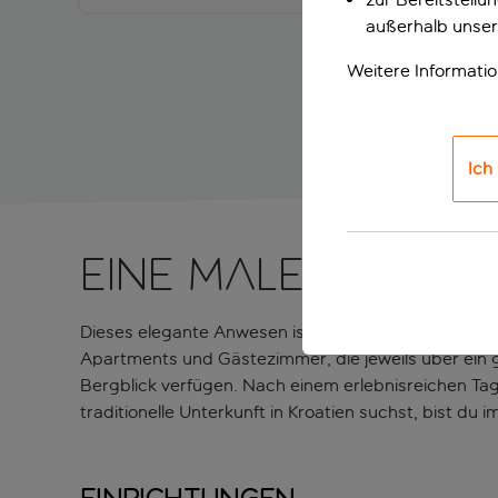
außerhalb unser
Weitere Informati
Ich
Eine malerische K
Dieses elegante Anwesen ist nur einen kurzen Spaz
Apartments und Gästezimmer, die jeweils über ein 
Bergblick verfügen. Nach einem erlebnisreichen Tag
traditionelle Unterkunft in Kroatien suchst, bist du