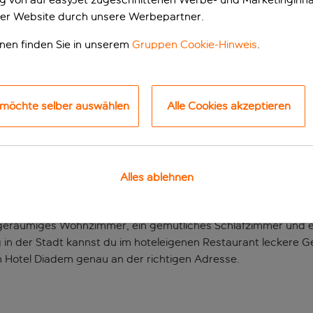
er Website durch unsere Werbepartner.
onen finden Sie in unserem
Gruppen Cookie-Hinweis
.
 möchte selber auswählen
Alle Cookies akzeptieren
üstenlinie.
Alles ablehnen
iergang vom berühmten Sandstrand des Flusses Cetina entfer
geräumiges Wohnzimmer, ein gemütliches Schlafzimmer und ei
 in der Stadt kannst du im hoteleigenen Restaurant leckere 
 im Hotel Diadem genau an der richtigen Adresse.