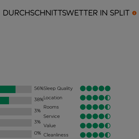
DURCHSCHNITTSWETTER IN
SPLIT
56
%
Sleep Quality
Location
38
%
Rooms
3
%
Service
3
%
Value
0
%
Cleanliness