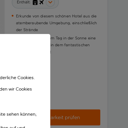
Enthält:
Erkunde von diesem schönen Hotel aus die
atemberaubende Umgebung, einschließlich
der Strände
Genieße nach einem Tag in der Sonne eine
köstliche Mahlzeit in dem fantastischen
Restaurant vor Ort
derliche Cookies.
nden wir Cookies
ite sehen können;
Verfügbarkeit prüfen
lten auf und