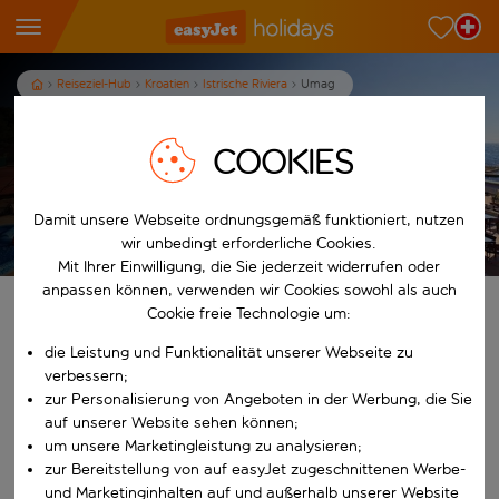
Reiseziel-Hub
Kroatien
Istrische Riviera
Umag
Ferien in Umag
COOKIES
7
Nächte
p.P. ab
Damit unsere Webseite ordnungsgemäß funktioniert, nutzen
Ferien anzeigen
wir unbedingt erforderliche Cookies.
Es gelten die AGB
Mit Ihrer Einwilligung, die Sie jederzeit widerrufen oder
anpassen können, verwenden wir Cookies sowohl als auch
Finde deine perfekten Ferien
Cookie freie Technologie um:
die Leistung und Funktionalität unserer Webseite zu
Ab
verbessern;
zur Personalisierung von Angeboten in der Werbung, die Sie
auf unserer Website sehen können;
Beginne mit der Eingabe für die automatische Vervollständigung. W
Nach
um unsere Marketingleistung zu analysieren;
zur Bereitstellung von auf easyJet zugeschnittenen Werbe-
und Marketinginhalten auf und außerhalb unserer Website