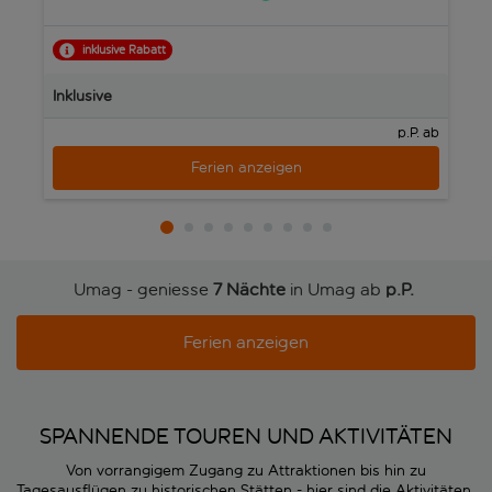
inklusive Rabatt
J
Inklusive
In
p.P. ab
Ferien anzeigen
Umag - geniesse
7 Nächte
in Umag ab
p.P. 
Ferien anzeigen
SPANNENDE TOUREN UND AKTIVITÄTEN
Von vorrangigem Zugang zu Attraktionen bis hin zu
Tagesausflügen zu historischen Stätten - hier sind die Aktivitäten,