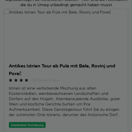
die du in Umag unbedingt gemacht haben musst
Antikes Istrien Tour ab Pula mit Bale, Rovinj und Poreč
Antikes Istrien Tour ab Pula mit Bale, Rovinj und
Poreč
359 Bewertungen
Istrien ist eine verlockende Mischung aus alten
Küstenstädten, weinbewachsenen Landschaften und
Dörfern auf den Hügeln. Atemberaubende Ausblicke, guter
Wein und köstliche Gerichte buhlen um Ihre
Aufmerksamkeit. Diese Ganztagestour führt Sie zu einigen
der schönsten Orte Istriens, darunter das historische Dorf
Bale und die Küstenstädte Rovinj und Poreč. Zudem
genießen Sie in einem Restaurant in Grzini ein traditionelles
Kostenlose Stornierung
Mittagessen. Mauro, einer unserer ortskundigen Tourguides,