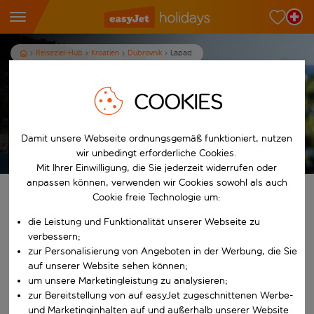
Reiseziel-Hub
Kroatien
Dubrovnik
Lapad
Ferien in Lapad
COOKIES
7
Nächte
p.P. ab
Damit unsere Webseite ordnungsgemäß funktioniert, nutzen
Ferien anzeigen
wir unbedingt erforderliche Cookies.
Es gelten die AGB
Mit Ihrer Einwilligung, die Sie jederzeit widerrufen oder
anpassen können, verwenden wir Cookies sowohl als auch
Finde deine perfekten Ferien
Cookie freie Technologie um:
die Leistung und Funktionalität unserer Webseite zu
Ab
verbessern;
zur Personalisierung von Angeboten in der Werbung, die Sie
auf unserer Website sehen können;
Beginne mit der Eingabe für die automatische Vervollständigung. W
Nach
um unsere Marketingleistung zu analysieren;
zur Bereitstellung von auf easyJet zugeschnittenen Werbe-
und Marketinginhalten auf und außerhalb unserer Website