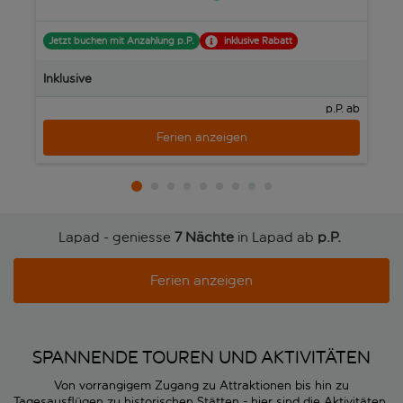
Jetzt buchen mit Anzahlung p.P.
inklusive Rabatt
J
Inklusive
In
p.P. ab
Ferien anzeigen
Lapad - geniesse
7 Nächte
in Lapad ab
p.P. 
Ferien anzeigen
SPANNENDE TOUREN UND AKTIVITÄTEN
Von vorrangigem Zugang zu Attraktionen bis hin zu
Tagesausflügen zu historischen Stätten - hier sind die Aktivitäten,