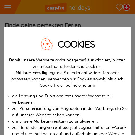
Finde deine perfekten Ferien
Ab
COOKIES
Wähle deine Flughäfen
Beginne mit der Eingabe für die automatische Vervollständigung. W
Nach
Damit unsere Webseite ordnungsgemäß funktioniert, nutzen
wir unbedingt erforderliche Cookies.
Reiseziele finden
Mit Ihrer Einwilligung, die Sie jederzeit widerrufen oder
Beginne mit der Eingabe für die automatische Vervollständigung. W
anpassen können, verwenden wir Cookies sowohl als auch
Wann
Cookie freie Technologie um:
Wähle deine Reisedaten
die Leistung und Funktionalität unserer Webseite zu
W&auml;hle ein Ab- und R&uuml;ckflugdatum aus.
Wer
verbessern;
zur Personalisierung von Angeboten in der Werbung, die Sie
auf unserer Website sehen können;
um unsere Marketingleistung zu analysieren;
zur Bereitstellung von auf easyJet zugeschnittenen Werbe-
Suchen
und Marketinginhalten auf und außerhalb unserer Website