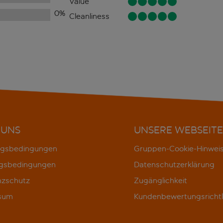
Value
0
%
Cleanliness
 UNS
UNSERE WEBSEITE
gsbedingungen
Gruppen-Cookie-Hinwei
gsbedingungen
Datenschutzerklärung
nzschutz
Zugänglichkeit
sum
Kundenbewertungsrichtl