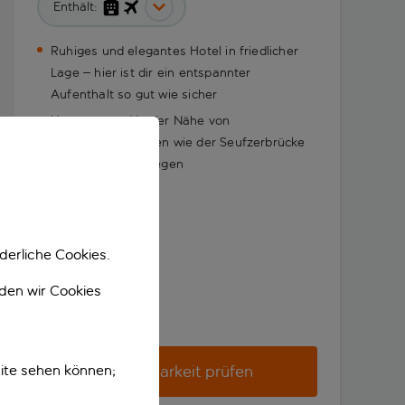
Enthält:
Ruhiges und elegantes Hotel in friedlicher
Lage – hier ist dir ein entspannter
Aufenthalt so gut wie sicher
Hervorragend in der Nähe von
Sehenswürdigkeiten wie der Seufzerbrücke
und La Fenice gelegen
derliche Cookies.
nden wir Cookies
ite sehen können;
Verfügbarkeit prüfen