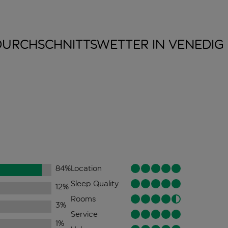
DURCHSCHNITTSWETTER IN
VENEDIG
84
%
Location
Sleep Quality
12
%
Rooms
3
%
Service
1
%