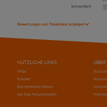
Schrecklich
Bewertungen von Tripadvisor anzeigen
NÜTZLICHE LINKS
ÜBER
FAQs
Buchun
Kontakt
Nutzun
Barrierefreies Reisen
Insolve
Die App herunterladen
Impres