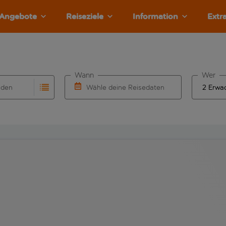
Angebote
Reiseziele
Information
Extr
Wann
Wer
nden
Wähle deine Reisedaten
llständigung. Wenn für den Herkunftsflughafen automatisch v
Eingabe für die automatische Vervollständigung. Wenn für den
W&auml;hle ein Ab- und R&uuml;ckflugdatu