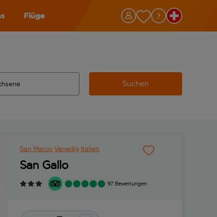
as
Flüge
Suchen
ervollständigte Ergebnisse verfügbar sind, verwende die Tabu
 Zielflughafen automatisch vervollständigte Ergebnisse verfü
m aus.
San Marco
Venedig
Italien
San Gallo
97 Bewertungen