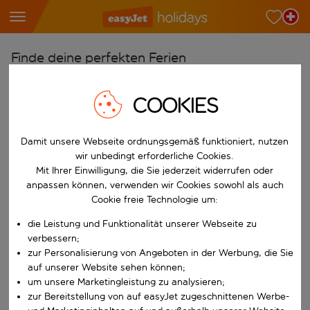
Finde deine perfekten Ferien
Ab
COOKIES
Wähle deine Flughäfen
Beginne mit der Eingabe für die automatische Vervollständigung. W
Nach
Damit unsere Webseite ordnungsgemäß funktioniert, nutzen
Reiseziele finden
wir unbedingt erforderliche Cookies.
Mit Ihrer Einwilligung, die Sie jederzeit widerrufen oder
Beginne mit der Eingabe für die automatische Vervollständigung. W
Wann
anpassen können, verwenden wir Cookies sowohl als auch
Cookie freie Technologie um:
Wähle deine Reisedaten
die Leistung und Funktionalität unserer Webseite zu
W&auml;hle ein Ab- und R&uuml;ckflugdatum aus.
Wer
verbessern;
zur Personalisierung von Angeboten in der Werbung, die Sie
auf unserer Website sehen können;
um unsere Marketingleistung zu analysieren;
Suchen
zur Bereitstellung von auf easyJet zugeschnittenen Werbe-