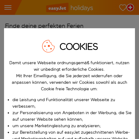
Finde deine perfekten Ferien
Ab
COOKIES
Wähle deine Flughäfen
Beginne mit der Eingabe für die automatische Vervollständigung. W
Nach
Damit unsere Webseite ordnungsgemäß funktioniert, nutzen
Reiseziele finden
wir unbedingt erforderliche Cookies.
Mit Ihrer Einwilligung, die Sie jederzeit widerrufen oder
Beginne mit der Eingabe für die automatische Vervollständigung. W
anpassen können, verwenden wir Cookies sowohl als auch
Wann
Cookie freie Technologie um:
Wähle deine Reisedaten
die Leistung und Funktionalität unserer Webseite zu
W&auml;hle ein Ab- und R&uuml;ckflugdatum aus.
Wer
verbessern;
zur Personalisierung von Angeboten in der Werbung, die Sie
auf unserer Website sehen können;
um unsere Marketingleistung zu analysieren;
Suchen
zur Bereitstellung von auf easyJet zugeschnittenen Werbe-
und Marketinginhalten auf und außerhalb unserer Website