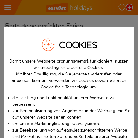
Finde deine perfekten Ferien
Ab
COOKIES
Wähle deine Flughäfen
Beginne mit der Eingabe für die automatische Vervollständigung. W
Nach
Damit unsere Webseite ordnungsgemäß funktioniert, nutzen
wir unbedingt erforderliche Cookies.
Reiseziele finden
Mit Ihrer Einwilligung, die Sie jederzeit widerrufen oder
Beginne mit der Eingabe für die automatische Vervollständigung. W
anpassen können, verwenden wir Cookies sowohl als auch
Wann
Cookie freie Technologie um:
Wähle deine Reisedaten
die Leistung und Funktionalität unserer Webseite zu
W&auml;hle ein Ab- und R&uuml;ckflugdatum aus.
Wer
verbessern;
zur Personalisierung von Angeboten in der Werbung, die Sie
auf unserer Website sehen können;
um unsere Marketingleistung zu analysieren;
zur Bereitstellung von auf easyJet zugeschnittenen Werbe-
Suchen
und Marketinginhalten auf und außerhalb unserer Website