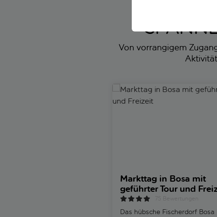
SPANNE
Von vorrangigem Zugang z
Aktivit
Markttag in Bosa mit geführte
Markttag in Bosa mit
geführter Tour und Freiz
75 Bewertungen
Das hübsche Fischerdorf Bosa l