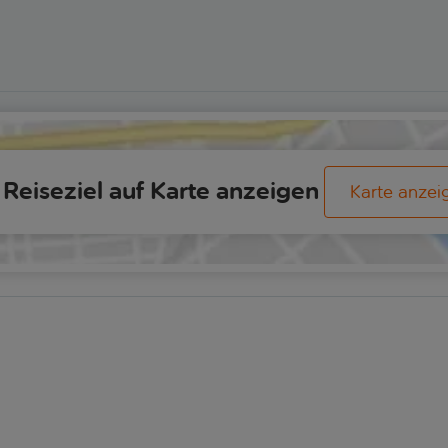
Optione
rravalle
Meer hin gelegene Kathedrale.
die Zei
ten
Genießen Sie etwas Freizeit für einen
Rückfa
 eine
Cappuccino in einem der Cafés, die
e
sich entlang der gewundenen
sken
Treppenreihen aneinanderreihen, und
u: „Der
treffen Sie sich dann mit Ihrem
er Nähe
Tourguide, bevor Sie den Hügel wieder
gebaut
hinuntergehen.
vor,
n der
Reiseziel auf Karte anzeigen
Karte anzei
ndgang
einige
nd
 dem
sche
ren
 haben,
m ein
uf
,
rdinien