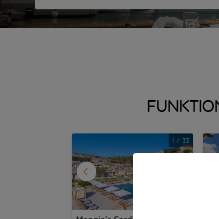
Funktio
1
/
33