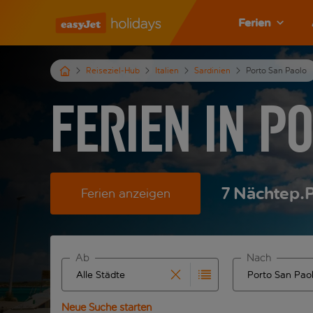
Ferien
Reiseziel-Hub
Italien
Sardinien
Porto San Paolo
Ferien in P
7
Nächte
p.P
Ferien anzeigen
Ab
Nach
Beginne mit der Eingabe für die automatische Ver
Beginne mit der
Neue Suche starten