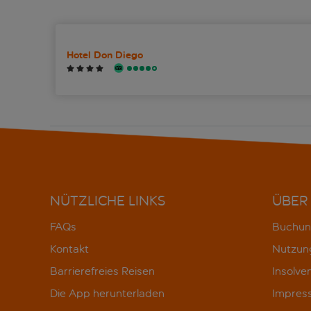
Hotel Don Diego
NÜTZLICHE LINKS
ÜBER
FAQs
Buchun
Kontakt
Nutzun
Barrierefreies Reisen
Insolve
Die App herunterladen
Impres