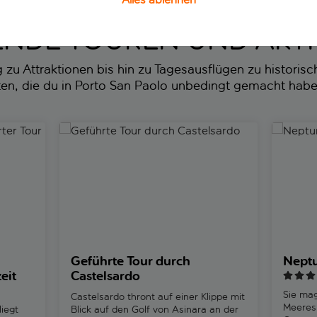
NDE TOUREN UND AKTI
u Attraktionen bis hin zu Tagesausflügen zu historische
äten, die du in Porto San Paolo unbedingt gemacht hab
r Tour und Freizeit
Geführte Tour durch Castelsardo
Neptuns 
Geführte Tour durch
Neptu
eit
Castelsardo
Sie ma
Castelsardo thront auf einer Klippe mit
Meeres
iegt
Blick auf den Golf von Asinara an der