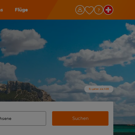
as
Flüge
Es gelten die AGB
Suchen
 vervollständigte Ergebnisse verfügbar sind, verwende die Ta
n Zielflughafen automatisch vervollständigte Ergebnisse verf
m aus.