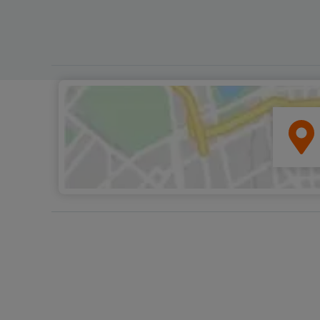
auch bekannt als Castello di Se
-, das zwar nur noch ein Schat
seiner früheren Pracht ist, aber
bemerkenswerte mittelalterlich
Kapelle mit zerbrechlichen Fre
beherbergt. Valentina fügt hinz
älteste Teil der Stadt liegt in d
des Flusses. Erst als die Burg 
wurde, zogen die Menschen es 
abseits des Flusses zu leben, i
Hoffnung auf Schutz durch die
Burg."Bei einem geführten Ru
durch die Stadt entdecken Sie 
ihrer Geheimnisse. Anschließe
haben Sie Zeit, sich auf dem
Wochenmarkt umzusehen, auf
Kunsthandwerker und Einheimi
ihre eigenen Produkte und Wa
anbieten. Sie werden auch Zeit
ein Restaurant aufzusuchen, u
lokales Mittagessen zu sich zu
nehmen, wenn Sie möchten. A
dieser Tour gibt es keine Hektik
sodass Sie das authentische Sa
wirklich erleben können.