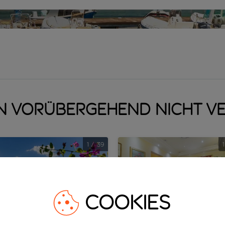
n vorübergehend nicht v
1
/
39
1
COOKIES