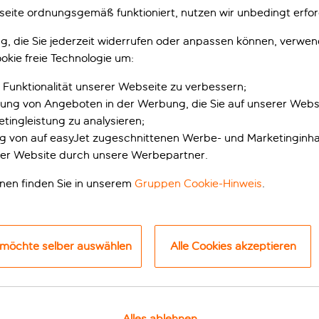
tel Don Diego
Panorama
eite ordnungsgemäß funktioniert, nutzen wir unbedingt erfor
 San Paolo, Sardinien, Italien
Olbia, Sardinien, Italien
485 Bewertungen
978 Bewert
gung, die Sie jederzeit widerrufen oder anpassen können, verwe
okie freie Technologie um:
zt buchen mit Anzahlung p.P.
Jetzt buchen mit Anzahlung p.P.
inklusive Rabatt
inklusive Rabatt
 Funktionalität unserer Webseite zu verbessern;
1 Gratis-Übernachtung inklusive
erung von Angeboten in der Werbung, die Sie auf unserer Webs
Inklusive
tingleistung zu analysieren;
usive
ung von auf easyJet zugeschnittenen Werbe- und Marketinginha
p.P. ab
p.
er Website durch unsere Werbepartner.
Ferien anzeigen
Ferien anzeigen
onen finden Sie in unserem
Gruppen Cookie-Hinweis
.
 möchte selber auswählen
Alle Cookies akzeptieren
niesse
7 Nächte
in Porto San Paolo ab
p.P. 
Alles ablehnen