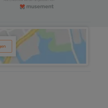
n sind eine tolle Möglichkeit,
lokalen Designers Antonio Mar
t zu verbringen, bevor Sie die
ausgestattet ist. Lehnen Sie si
hrt zum Hafen antreten.
zurück und entspannen Sie sic
während Sie drei Weine verkos
begleitet von sardischem Käse
Wurstwaren und lokal hergest
Brot, die alle so ausgewählt w
dass sie die Qualitäten der We
hervorheben.
gen