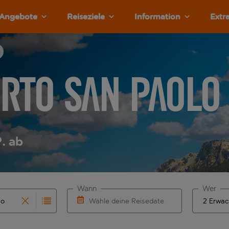
Angebote
Reiseziele
Information
Extr
orto San Paolo
. ab
Wann
Wer
Wähle deine Reisedaten
vollständigung. Wenn für den Herkunftsflughafen automatisch
 Eingabe für die automatische Vervollständigung. Wenn für de
W&auml;hle ein Ab- und R&uuml;ckflugdatu