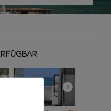
erfügbar
/
14
1
/
17