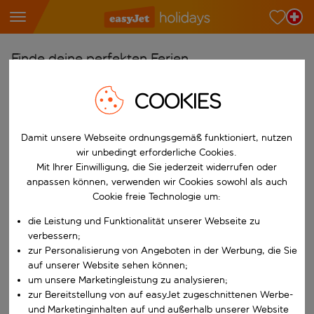
Finde deine perfekten Ferien
Ab
COOKIES
Wähle deine Flughäfen
Beginne mit der Eingabe für die automatische Vervollständigung. W
Damit unsere Webseite ordnungsgemäß funktioniert, nutzen
Nach
wir unbedingt erforderliche Cookies.
Reiseziele finden
Mit Ihrer Einwilligung, die Sie jederzeit widerrufen oder
Beginne mit der Eingabe für die automatische Vervollständigung. W
anpassen können, verwenden wir Cookies sowohl als auch
Wann
Cookie freie Technologie um:
Wähle deine Reisedaten
die Leistung und Funktionalität unserer Webseite zu
W&auml;hle ein Ab- und R&uuml;ckflugdatum aus.
Wer
verbessern;
zur Personalisierung von Angeboten in der Werbung, die Sie
auf unserer Website sehen können;
um unsere Marketingleistung zu analysieren;
zur Bereitstellung von auf easyJet zugeschnittenen Werbe-
Suchen
und Marketinginhalten auf und außerhalb unserer Website