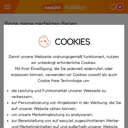
Finde deine perfekten Ferien
Ab
COOKIES
Wähle deine Flughäfen
Beginne mit der Eingabe für die automatische Vervollständigung. W
Nach
Damit unsere Webseite ordnungsgemäß funktioniert, nutzen
wir unbedingt erforderliche Cookies.
Reiseziele finden
Mit Ihrer Einwilligung, die Sie jederzeit widerrufen oder
Beginne mit der Eingabe für die automatische Vervollständigung. W
anpassen können, verwenden wir Cookies sowohl als auch
Wann
Cookie freie Technologie um:
Wähle deine Reisedaten
die Leistung und Funktionalität unserer Webseite zu
W&auml;hle ein Ab- und R&uuml;ckflugdatum aus.
Wer
verbessern;
zur Personalisierung von Angeboten in der Werbung, die Sie
auf unserer Website sehen können;
um unsere Marketingleistung zu analysieren;
zur Bereitstellung von auf easyJet zugeschnittenen Werbe-
Suchen
und Marketinginhalten auf und außerhalb unserer Website