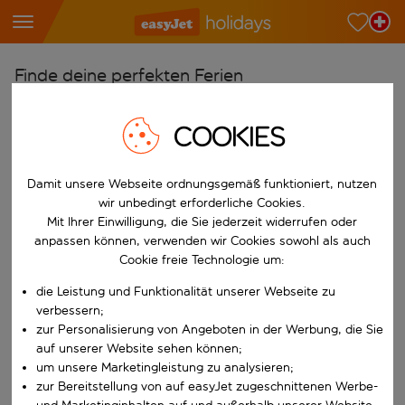
Finde deine perfekten Ferien
Ab
COOKIES
Wähle deine Flughäfen
Beginne mit der Eingabe für die automatische Vervollständigung. W
Nach
Damit unsere Webseite ordnungsgemäß funktioniert, nutzen
Reiseziele finden
wir unbedingt erforderliche Cookies.
Mit Ihrer Einwilligung, die Sie jederzeit widerrufen oder
Beginne mit der Eingabe für die automatische Vervollständigung. W
Wann
anpassen können, verwenden wir Cookies sowohl als auch
Cookie freie Technologie um:
Wähle deine Reisedaten
die Leistung und Funktionalität unserer Webseite zu
W&auml;hle ein Ab- und R&uuml;ckflugdatum aus.
Wer
verbessern;
zur Personalisierung von Angeboten in der Werbung, die Sie
auf unserer Website sehen können;
um unsere Marketingleistung zu analysieren;
Suchen
zur Bereitstellung von auf easyJet zugeschnittenen Werbe-