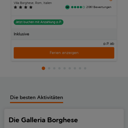
Wenn sich der Hunger meldet, kannst du dich mit Kaffee oder
Villa Borghese, Rom, Italien
Gr
2’061 Bewertungen
Gelato an einem der charmanten Stände im Park eindecken,
ausser du hast dein eigenes Picknick für ein schattiges Plätzchen
am ruhigen See mitgebracht. Der Park hat zudem eine Reihe von
In
Jetzt buchen mit Anzahlung p.P.
charmanten Cafés und Restaurants, in denen du die
kulinarischen Spezialitäten Roms und die friedliche Atmosphäre
Inklusive
des Parks geniessen kannst.
p.P. ab
Unbedingt besuchen: Das Silvano Toti Globe Theater, ein
Ferien anzeigen
charmantes Stück elisabethanisches England im Herzen Roms.
Dieses Freilufttheater, das Shakespeares Globe nachempfunden
ist, ermöglicht mit seinem runden Holzdesign und der intimen
Bühnengestaltung ein einzigartiges Kulturerlebnis und bietet eine
Vielzahl von Aufführungen, von Shakespeare-Klassikern bis hin
zu modernen Stücken.
Verpasse nicht die Pincio-Terrasse mit einem der spektakulärsten
Die besten Aktivitäten
Ausblicke über die Stadt Rom. Bei Sonnenuntergang ist dieser
Ort einfach nur magisch, wenn der Petersdom und die
berühmten Kuppeln der Stadt im schwindenden Licht erstrahlen.
Die Galleria Borghese