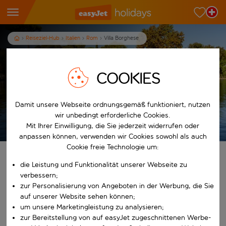
Reiseziel-Hub
Italien
Rom
Villa Borghese
Villa Borghese Städtereisen
nach Rome Villa Borghese
COOKIES
3
Nächte
p.P. ab
Damit unsere Webseite ordnungsgemäß funktioniert, nutzen
wir unbedingt erforderliche Cookies.
Ferien anzeigen
Mit Ihrer Einwilligung, die Sie jederzeit widerrufen oder
Es gelten die AGB
anpassen können, verwenden wir Cookies sowohl als auch
Cookie freie Technologie um:
Finde deine perfekten Ferien
die Leistung und Funktionalität unserer Webseite zu
verbessern;
Ab
zur Personalisierung von Angeboten in der Werbung, die Sie
auf unserer Website sehen können;
um unsere Marketingleistung zu analysieren;
Beginne mit der Eingabe für die automatische Vervollständigung. W
Nach
zur Bereitstellung von auf easyJet zugeschnittenen Werbe-