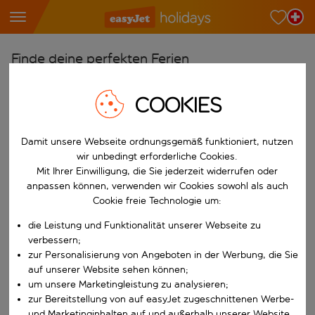
Finde deine perfekten Ferien
Ab
COOKIES
Wähle deine Flughäfen
Beginne mit der Eingabe für die automatische Vervollständigung. W
Nach
Damit unsere Webseite ordnungsgemäß funktioniert, nutzen
wir unbedingt erforderliche Cookies.
Reiseziele finden
Mit Ihrer Einwilligung, die Sie jederzeit widerrufen oder
Beginne mit der Eingabe für die automatische Vervollständigung. W
anpassen können, verwenden wir Cookies sowohl als auch
Wann
Cookie freie Technologie um:
Wähle deine Reisedaten
die Leistung und Funktionalität unserer Webseite zu
W&auml;hle ein Ab- und R&uuml;ckflugdatum aus.
Wer
verbessern;
zur Personalisierung von Angeboten in der Werbung, die Sie
auf unserer Website sehen können;
um unsere Marketingleistung zu analysieren;
zur Bereitstellung von auf easyJet zugeschnittenen Werbe-
Suchen
und Marketinginhalten auf und außerhalb unserer Website