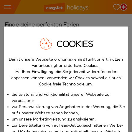
Finde deine perfekten Ferien
Ab
COOKIES
Wähle deine Flughäfen
Beginne mit der Eingabe für die automatische Vervollständigung. W
Nach
Damit unsere Webseite ordnungsgemäß funktioniert, nutzen
wir unbedingt erforderliche Cookies.
Reiseziele finden
Mit Ihrer Einwilligung, die Sie jederzeit widerrufen oder
Beginne mit der Eingabe für die automatische Vervollständigung. W
anpassen können, verwenden wir Cookies sowohl als auch
Wann
Cookie freie Technologie um:
Wähle deine Reisedaten
die Leistung und Funktionalität unserer Webseite zu
W&auml;hle ein Ab- und R&uuml;ckflugdatum aus.
Wer
verbessern;
zur Personalisierung von Angeboten in der Werbung, die Sie
auf unserer Website sehen können;
um unsere Marketingleistung zu analysieren;
Suchen
zur Bereitstellung von auf easyJet zugeschnittenen Werbe-
und Marketinginhalten auf und außerhalb unserer Website