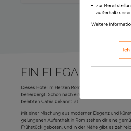
zur Bereitstell
außerhalb unser
Weitere Informati
Ich
Ein elegantes, z
Dieses Hotel im Herzen Roms bietet eine erstklass
beherbergt. Schon nach einem kurzen Spaziergang e
belebten Cafés bekannt ist.
Mit einer Mischung aus moderner Eleganz und künstle
gelungenen Aufenthalt in Rom stehen dir eine gemüt
Frühstück geboten, und in der Nähe gibt es zahlreich