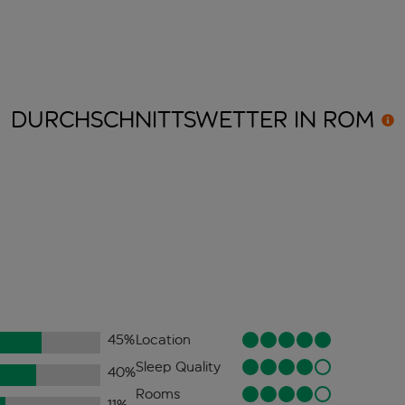
DURCHSCHNITTSWETTER IN
ROM
45
%
Location
Sleep Quality
40
%
Rooms
11
%