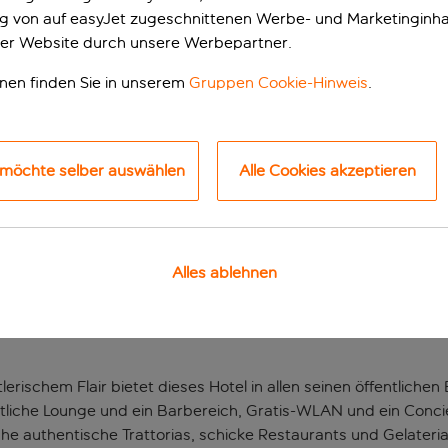
ung von auf easyJet zugeschnittenen Werbe- und Marketinginha
er Website durch unsere Werbepartner.
onen finden Sie in unserem
Gruppen Cookie-Hinweis
.
 möchte selber auswählen
Alle Cookies akzeptieren
entrales Stadthotel
Alles ablehnen
ige Lage in der Nähe der Villa Borghese und der berühmten G
rreichst du die berühmte Spanische Treppe und die lebhafte 
rischem Flair bietet dieses Hotel in allen seinen öffentliche
liche Lounge und ein Barbereich, Gratis-WLAN und ein Concie
e authentische Trattorias, schicke Restaurants und Gelaterias, 