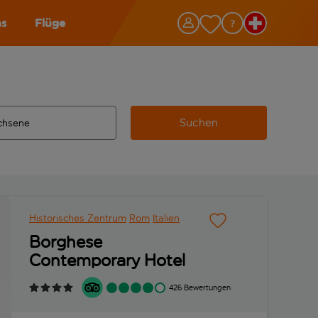
as
Flüge
Suchen
ervollständigte Ergebnisse verfügbar sind, verwende die Tabu
 Zielflughafen automatisch vervollständigte Ergebnisse verfü
m aus.
Historisches Zentrum
Rom
Italien
Borghese
Contemporary Hotel
426 Bewertungen