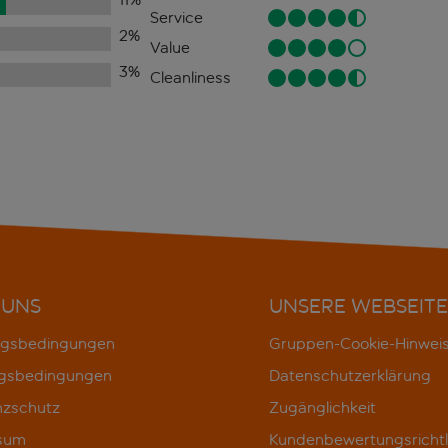
Service
2
%
Value
3
%
Cleanliness
 UNS
UNSERE WEBSEITE
gsbedingungen
Gruppen-Cookie-Hinwei
gsbedingungen
Datenschutzerklärung
nzschutz
Zugänglichkeit
sum
Kundenbewertungsrichtl