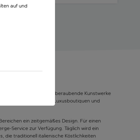
lten auf und
alleria Borghese, die atemberaubende Kunstwerke
Via Veneto, die für ihre Luxusboutiquen und
n Bereichen ein zeitgemäßes Design. Für einen
rge-Service zur Verfügung. Täglich wird ein
die traditionell italienische Köstlichkeiten