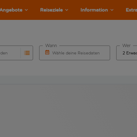
Angebote
Reiseziele
Information
Extr
Wann
Wer
nden
Wähle deine Reisedaten
llständigung. Wenn für den Herkunftsflughafen automatisch v
Eingabe für die automatische Vervollständigung. Wenn für den
W&auml;hle ein Ab- und R&uuml;ckflugdatu