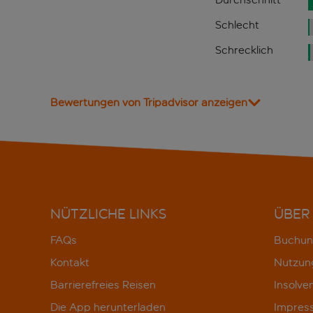
Schlecht
Schrecklich
Bewertungen von Tripadvisor anzeigen
NÜTZLICHE LINKS
ÜBER
FAQs
Buchun
Kontakt
Nutzun
Barrierefreies Reisen
Insolve
Die App herunterladen
Impres