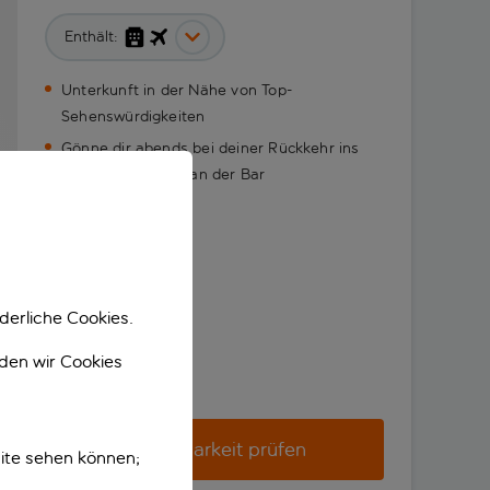
Enthält:
Unterkunft in der Nähe von Top-
Sehenswürdigkeiten
Gönne dir abends bei deiner Rückkehr ins
Hotel einen Drink an der Bar
derliche Cookies.
nden wir Cookies
Verfügbarkeit prüfen
ite sehen können;