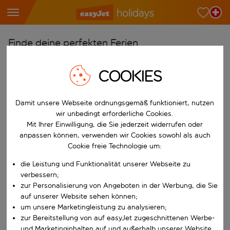
Finde deine perfekten Ferien
Ab
COOKIES
Wähle deine Flughäfen
Beginne mit der Eingabe für die automatische Vervollständigung. W
Nach
Damit unsere Webseite ordnungsgemäß funktioniert, nutzen
wir unbedingt erforderliche Cookies.
Reiseziele finden
Mit Ihrer Einwilligung, die Sie jederzeit widerrufen oder
Beginne mit der Eingabe für die automatische Vervollständigung. W
anpassen können, verwenden wir Cookies sowohl als auch
Wann
Cookie freie Technologie um:
Wähle deine Reisedaten
die Leistung und Funktionalität unserer Webseite zu
W&auml;hle ein Ab- und R&uuml;ckflugdatum aus.
Wer
verbessern;
zur Personalisierung von Angeboten in der Werbung, die Sie
auf unserer Website sehen können;
um unsere Marketingleistung zu analysieren;
zur Bereitstellung von auf easyJet zugeschnittenen Werbe-
Suchen
und Marketinginhalten auf und außerhalb unserer Website