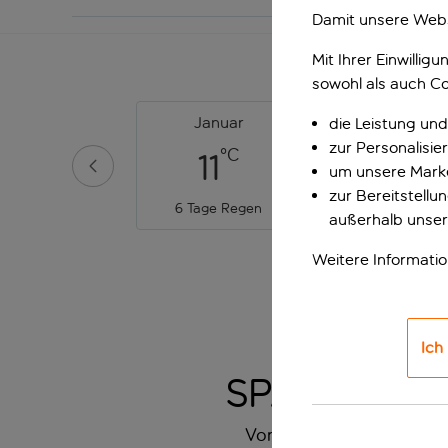
Damit unsere Webs
Mit Ihrer Einwilli
sowohl als auch Co
Januar
Februar
die Leistung und
zur Personalisi
°C
°C
11
12
um unsere Marke
zur Bereitstell
6 Tage Regen
7 Tage Regen
außerhalb unser
Weitere Informati
Ich
SPANNENDE
Von vorrangigem Zugang z