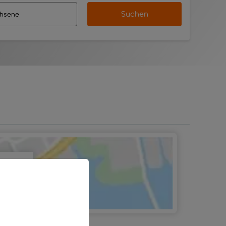
Suchen
 vervollständigte Ergebnisse verfügbar sind, verwende die Ta
n Zielflughafen automatisch vervollständigte Ergebnisse verf
m aus.
gen