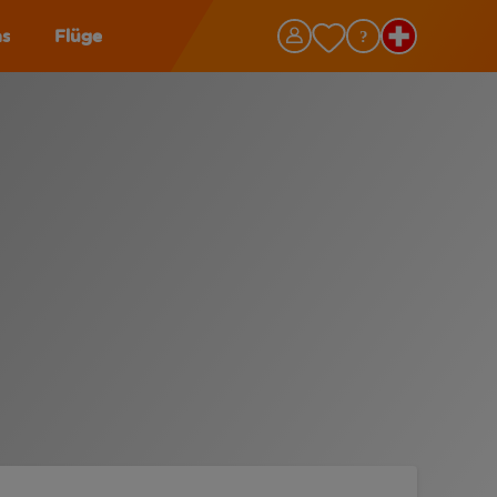
as
Flüge