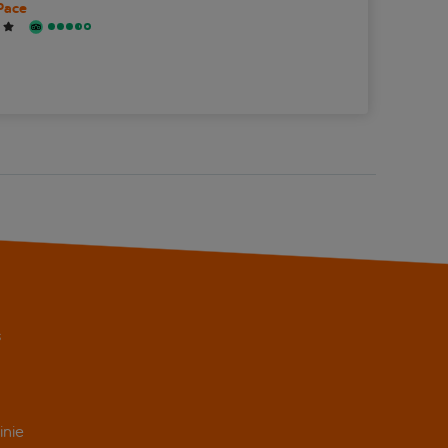
Pace
s
inie