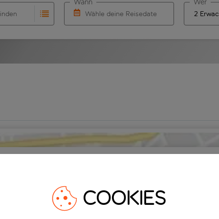
Wann
Wer
finden
Wähle deine Reisedaten
vollständigung. Wenn für den Herkunftsflughafen automatisch
 Eingabe für die automatische Vervollständigung. Wenn für de
W&auml;hle ein Ab- und R&uuml;ckflugdatu
Reiseziel auf Karte anzeigen
Karte anzei
COOKIES