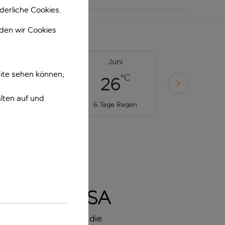
derliche Cookies.
nden wir Cookies
Mai
Juni
Juli
ite sehen können;
°C
°C
°C
21
26
29
lten auf und
8 Tage Regen
6 Tage Regen
3 Tage Rege
EN IN PISA
n Stätten - hier sind die