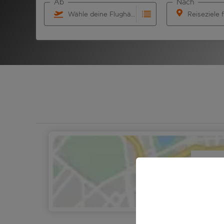
Ab
Nach
Wähle deine Flughäfen
Reiseziele 
Beginne mit der Eingabe für die automatische Ver
Beginne mit der