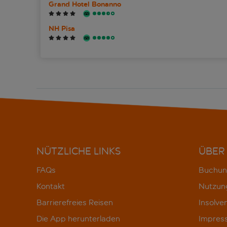
Grand Hotel Bonanno
NH Pisa
NÜTZLICHE LINKS
ÜBER
FAQs
Buchun
Kontakt
Nutzun
Barrierefreies Reisen
Insolve
Die App herunterladen
Impres