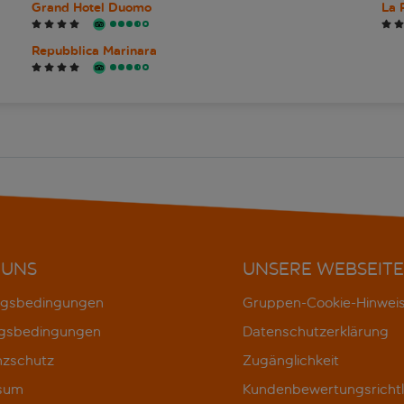
Grand Hotel Duomo
La 
Repubblica Marinara
 UNS
UNSERE WEBSEITE
gsbedingungen
Gruppen-Cookie-Hinwei
gsbedingungen
Datenschutzerklärung
nzschutz
Zugänglichkeit
sum
Kundenbewertungsrichtl