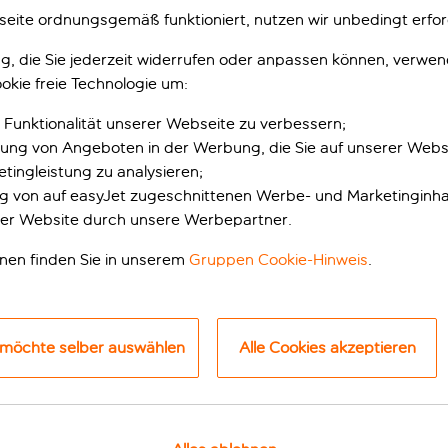
eite ordnungsgemäß funktioniert, nutzen wir unbedingt erfor
gung, die Sie jederzeit widerrufen oder anpassen können, verwe
okie freie Technologie um:
März
April
 Funktionalität unserer Webseite zu verbessern;
erung von Angeboten in der Werbung, die Sie auf unserer Webs
°C
°C
14
18
tingleistung zu analysieren;
ung von auf easyJet zugeschnittenen Werbe- und Marketinginha
6 Tage Regen
7 Tage Regen
er Website durch unsere Werbepartner.
onen finden Sie in unserem
Gruppen Cookie-Hinweis
.
 möchte selber auswählen
Alle Cookies akzeptieren
 TOUREN UND AKTIVITÄT
u Attraktionen bis hin zu Tagesausflügen zu historische