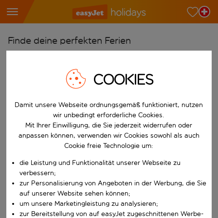
Finde deine perfekten Ferien
Ab
Wähle deine Flughäfen
COOKIES
Beginne mit der Eingabe für die automatische Vervollständigung. W
Nach
Damit unsere Webseite ordnungsgemäß funktioniert, nutzen
Reiseziele finden
wir unbedingt erforderliche Cookies.
Beginne mit der Eingabe für die automatische Vervollständigung. W
Mit Ihrer Einwilligung, die Sie jederzeit widerrufen oder
Wann
anpassen können, verwenden wir Cookies sowohl als auch
Wähle deine Reisedaten
Cookie freie Technologie um:
W&auml;hle ein Ab- und R&uuml;ckflugdatum aus.
Wer
die Leistung und Funktionalität unserer Webseite zu
verbessern;
zur Personalisierung von Angeboten in der Werbung, die Sie
auf unserer Website sehen können;
um unsere Marketingleistung zu analysieren;
Suchen
zur Bereitstellung von auf easyJet zugeschnittenen Werbe-