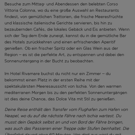
Besuche zum Mittag- und Abendessen den belebten Corso
Vittoria Colonna, wo du eine große Auswahl an Restaurants
findest, von gemütlichen Trattorien, die frische Meeresfrüchte
und klassische italienische Gerichte servieren, bis hin zu
bezaubernden Cafés, die lokales Gebäck und Eis anbieten. Wenn
sich der Tag dem Ende zuneigt, kannst du in die gemütliche Bar
des Hotels zurückkehren und einen erfrischenden Aperitif
genießen. Ob ein frischer Spritz oder ein Glas Wein aus der
Region – es ist die perfekte Art, zu entspannen und dabei den
Sonnenuntergang in der Bucht zu beobachten.
Im Hotel Rivamare buchst du nicht nur ein Zimmer – du
bekommst einen Platz in der ersten Reihe mit der
spektakulärsten Meeresaussicht von Ischia. Von den warmen
mediterranen Morgen bis zu den perfekten Sonnenuntergängen
ist dies deine Chance, das Dolce Vita mit Stil zu genießen.
Deine Reise enthält den Transfer vom Flughafen zum Hafen von
Neapel, wo du auf die nächste Fähre nach Ischia wartest. Du
musst dein Gepäck selbst an und von Bord der Fähre bringen,
was auch das Passieren einer Treppe oder Stufen beinhaltet. Die
Überfahrt dauert etwa 60 Minuten. Von dort aus wirst du mit