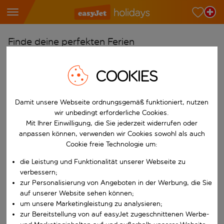
Finde deine perfekten Ferien
Ab
COOKIES
Wähle deine Flughäfen
Beginne mit der Eingabe für die automatische Vervollständigung. W
Nach
Damit unsere Webseite ordnungsgemäß funktioniert, nutzen
Reiseziele finden
wir unbedingt erforderliche Cookies.
Mit Ihrer Einwilligung, die Sie jederzeit widerrufen oder
Beginne mit der Eingabe für die automatische Vervollständigung. W
Wann
anpassen können, verwenden wir Cookies sowohl als auch
Cookie freie Technologie um:
Wähle deine Reisedaten
die Leistung und Funktionalität unserer Webseite zu
W&auml;hle ein Ab- und R&uuml;ckflugdatum aus.
Wer
verbessern;
zur Personalisierung von Angeboten in der Werbung, die Sie
auf unserer Website sehen können;
um unsere Marketingleistung zu analysieren;
Suchen
zur Bereitstellung von auf easyJet zugeschnittenen Werbe-