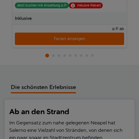
ein idealer Ausgangspunkt. Die kulinarische Szene von Salerno
Jetzt buchen mit Anzahlung p.P.
inklusive Rabatt
J
ist einzigartig, mit charmanten Restaurants, die frische
Meerfrüchte und traditionelle kampanische Spezialitäten
Inklusive
In
servieren. Ob es die historischen Stätten, die Schönheit der
Küste oder die lebendige Kultur sind, die Stadt Salerno ist ein
p.P. ab
echtes Bijou an der Amalfiküste.
Ferien anzeigen
Die schönsten Erlebnisse
Ab an den Strand
Im Gegensatz zum nahe gelegenen Neapel hat
Salerno eine Vielzahl von Stränden, von denen sich
ein paar sogar im Stadtzentrum befinden.