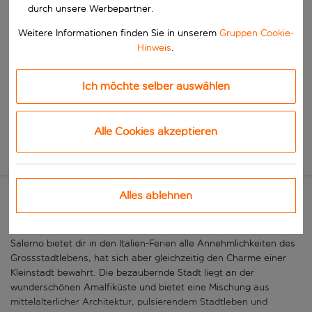
Beginne mit der Eingabe für die automatische Vervollständigung. W
durch unsere Werbepartner.
Wann
Wähle deine Reisedaten
Weitere Informationen finden Sie in unserem
Gruppen Cookie-
Hinweis
.
W&auml;hle ein Ab- und R&uuml;ckflugdatum aus.
Wer
Ich möchte selber auswählen
Suchen
Alle Cookies akzeptieren
Neue Suche
Alles ablehnen
EIN JUWEL AN DER AMALFIKÜSTE
Salerno bietet dir in den Italien-Ferien alle Annehmlichkeiten des
Grossstadtlebens, hat sich aber gleichzeitig den Charme einer
Kleinstadt bewahrt. Die bezaubernde Stadt liegt an der
wunderschönen Amalfiküste und bietet eine Mischung aus
mittelalterlicher Architektur, pulsierendem Stadtleben und