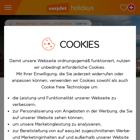
Reiseziel-Hub
Italien
Amalfiküste
Salerno
Ferien in Salerno
COOKIES
Damit unsere Webseite ordnungsgemäß funktioniert, nutzen
Es gelten die AGB
wir unbedingt erforderliche Cookies.
Mit Ihrer Einwilligung, die Sie jederzeit widerrufen oder
anpassen können, verwenden wir Cookies sowohl als auch
Cookie freie Technologie um:
Finde deine perfekten Ferien
die Leistung und Funktionalität unserer Webseite zu
Ab
verbessern;
zur Personalisierung von Angeboten in der Werbung, die Sie
auf unserer Website sehen können;
Beginne mit der Eingabe für die automatische Vervollständigung. W
um unsere Marketingleistung zu analysieren;
Nach
zur Bereitstellung von auf easyJet zugeschnittenen Werbe-
und Marketinginhalten auf und außerhalb unserer Website